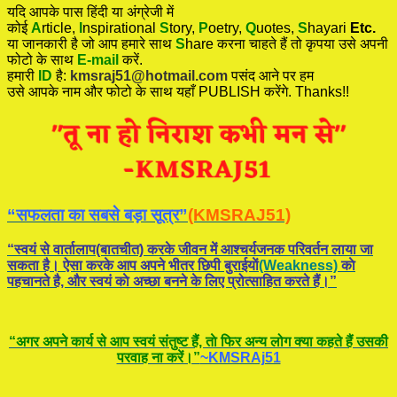
यदि आपके पास हिंदी या अंग्रेजी में
कोई
A
rticle,
I
nspirational
S
tory
,
P
oetry,
Q
uotes,
S
hayari
Etc.
या जानकारी है जो आप हमारे साथ
S
hare करना चाहते हैं तो कृपया उसे अपनी
फोटो के साथ
E-mail
करें.
हमारी
ID
है:
kmsraj51@hotmail.com
पसंद आने पर हम
उसे आपके नाम और फोटो के साथ यहाँ PUBLISH करेंगे. Thanks!!
“सफलता का सबसे बड़ा सूत्र”
(KMSRAJ51)
“स्वयं से वार्तालाप(बातचीत) करके जीवन में आश्चर्यजनक परिवर्तन लाया जा
सकता है। ऐसा करके आप अपने भीतर छिपी बुराईयाें
(Weakness)
काे
पहचानते है, और स्वयं काे अच्छा बनने के लिए प्रोत्साहित करते हैं।”
“अगर अपने कार्य से आप स्वयं संतुष्ट हैं, ताे फिर अन्य लोग क्या कहते हैं उसकी
परवाह ना करें।”
~KMSRAj51