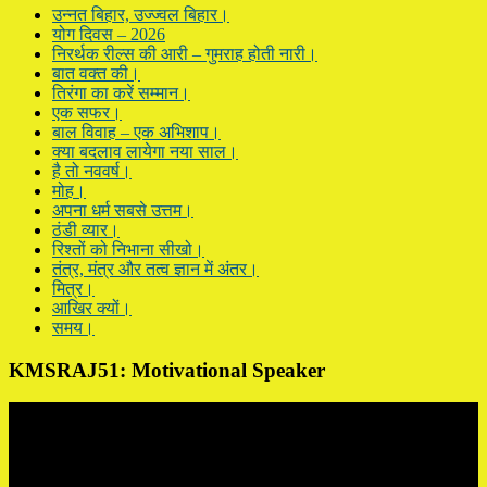
उन्नत बिहार, उज्ज्वल बिहार।
योग दिवस – 2026
निरर्थक रील्स की आरी – गुमराह होती नारी।
बात वक्त की।
तिरंगा का करें सम्मान।
एक सफर।
बाल विवाह – एक अभिशाप।
क्या बदलाव लायेगा नया साल।
है तो नववर्ष।
मोह।
अपना धर्म सबसे उत्तम।
ठंडी व्यार।
रिश्तों को निभाना सीखो।
तंत्र, मंत्र और तत्व ज्ञान में अंतर।
मित्र।
आखिर क्यों।
समय।
KMSRAJ51: Motivational Speaker
Video
Player