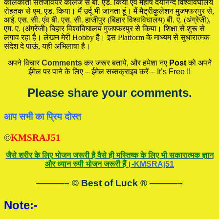
कोलकाता संतजेवियर कालेज से बी. एड. किया एंव महर्षि दयानन्द विश्वविघालय
रोहतक से एम. एड. किया। मैं उर्दू भी जानता हूं। मैं मैट्रीकुलेशन मुजफ्फरपुर से,
आई. एस. सी. एंव बी. एस. सी. हाजीपुर (बिहार विश्वविघालय) बी. ए. (अंग्रेजी),
एम. ए. (अंग्रेजी) बिहार विश्वविघालय मुजफ्फरपुर से किया। शिक्षा से शुरू से
लगाव रहा है। लेखन मेरी Hobby है। इस Platform के माध्यम से सुधारात्मक
संदेश दे पाऊं, यही अभिलाषा है।
अपने विचार
Comments
कर जरूर बताये, और हमेशा नए
Post
को अपने
ईमेल पर पाने के लिए – ईमेल सब्सक्राइब करें – It’s Free !!
Please share your comments.
आप सभी का प्रिय दोस्त
©
KMSRAJ51
जैसे शरीर के लिए भोजन जरूरी है वैसे ही मस्तिष्क के लिए भी सकारात्मक ज्ञान
और ध्यान रुपी भोजन जरूरी हैं।-
KMSRAj51
———– © Best of Luck
®
———–
Note:-