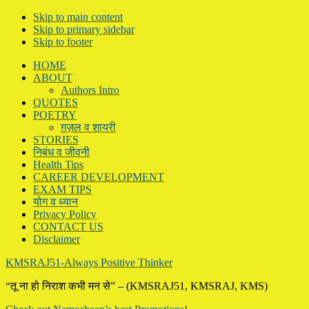
Skip to main content
Skip to primary sidebar
Skip to footer
HOME
ABOUT
Authors Intro
QUOTES
POETRY
ग़ज़ल व शायरी
STORIES
निबंध व जीवनी
Health Tips
CAREER DEVELOPMENT
EXAM TIPS
योग व ध्यान
Privacy Policy
CONTACT US
Disclaimer
KMSRAJ51-Always Positive Thinker
“तू ना हो निराश कभी मन से” – (KMSRAJ51, KMSRAJ, KMS)