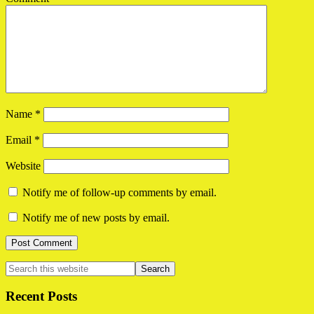
Name
*
Email
*
Website
Notify me of follow-up comments by email.
Notify me of new posts by email.
Primary
Search
this
Sidebar
website
Recent Posts