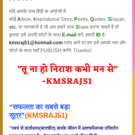
यदि आपके पास हिंदी या अंग्रेजी में
कोई
A
rticle,
I
nspirational
Story
,
P
oetry,
Q
uotes,
S
hayari,
etc.
या जानकारी है जो आप हमारे साथ
S
hare करना चाहते हैं तो
कृपया उसे अपनी फोटो के साथ
E-mail
करें. हमारी
ID
है:
kmsraj51@hotmail.com
पसंद आने पर हम उसे आपके नाम और
फोटो के साथ यहाँ PUBLISH करेंगे. Thanks!!
“सफलता का सबसे बड़ा
सूत्र”
(KMSRAJ51)
“स्वयं से वार्तालाप(बातचीत) करके जीवन में आश्चर्यजनक परिवर्तन