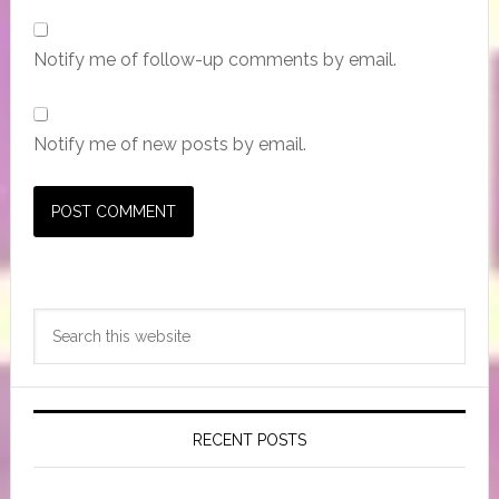
Notify me of follow-up comments by email.
Notify me of new posts by email.
Primary
Search
Sidebar
this
website
RECENT POSTS