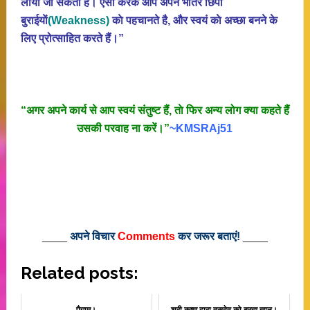
लाया जा सकता है। ऐसा करके आप अपने भीतर छिपी
बुराईयाें
(Weakness)
काे पहचानते है, और स्वयं काे अच्छा बनने के
लिए प्रोत्साहित करते हैं।”
“अगर अपने कार्य से आप स्वयं संतुष्ट हैं, ताे फिर अन्य लोग क्या कहते हैं
उसकी परवाह ना करें।”
~KMSRAj51
____
अपने विचार
Comments
कर जरूर बताएं!
____
Related posts:
पैगाम।
श्री कृष्ण द्वारा वसुदेव को ब्रह्म ज्ञान।