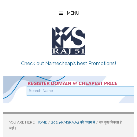
Skip
Skip
Skip
to
to
to
MENU
main
primary
footer
content
sidebar
Check out Namecheap’s best Promotions!
YOU ARE HERE:
HOME
/
2023-KMSRAJ51 की कलम से
/
सब कुछ बिकता है
यहां।