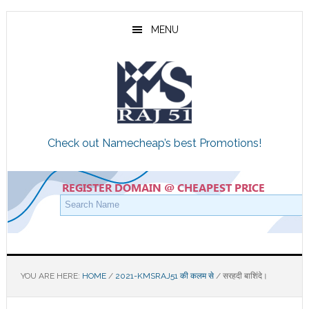
Skip
Skip
Skip
to
to
to
MENU
main
primary
footer
content
sidebar
Check out Namecheap’s best Promotions!
YOU ARE HERE:
HOME
/
2021-KMSRAJ51 की कलम से
/
सरहदी बाशिंदे।