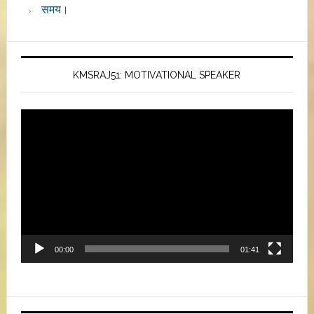
समय।
KMSRAJ51: MOTIVATIONAL SPEAKER
Video
Player
00:00
01:41