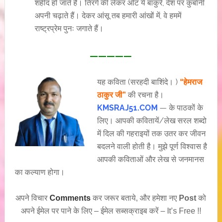
शहीद हो जाते हैं। तिरंगे की लेकर ओट ये बांकुरे, देश पर कुर्बानी
अपनी चढ़ाते हैं। देकर आंसू तब हमारी आंखों में, वे हममें
राष्ट्रप्रेम पुनः जगाते हैं।
—————
यह कविता (सरहदी बाशिंदे। )
“हेमराज
ठाकुर जी”
की रचना है।
KMSRAJ51.COM
— के पाठकों के
लिए। आपकी कवितायें/लेख सरल शब्दो
में दिल की गहराइयों तक उतर कर जीवन
बदलने वाली होती है। मुझे पूर्ण विश्वास है
आपकी कविताओं और लेख से जनमानस
का कल्याण होगा।
अपने विचार
Comments
कर जरूर बताये, और हमेशा नए
Post
को
अपने ईमेल पर पाने के लिए – ईमेल सब्सक्राइब करें – It’s Free !!