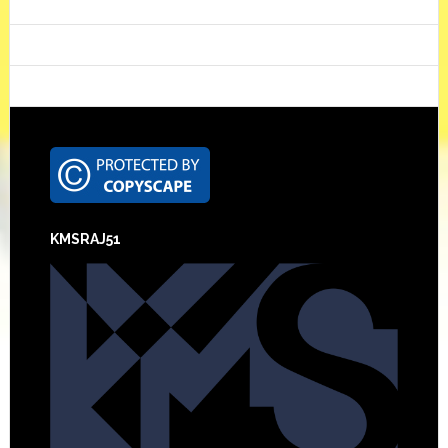
Footer
KMSRAJ51