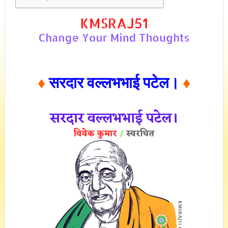
♦
सरदार वल्लभभाई पटेल।
♦