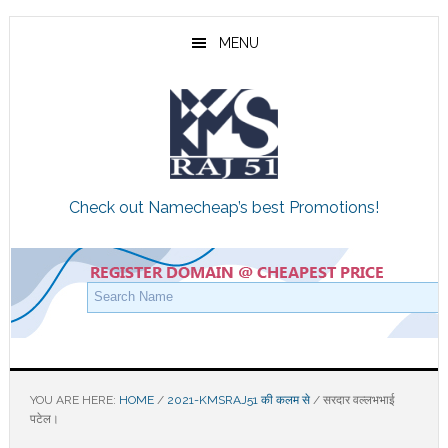
Skip
Skip
Skip
to
to
to
MENU
main
primary
footer
content
sidebar
Check out Namecheap’s best Promotions!
YOU ARE HERE:
HOME
/
2021-KMSRAJ51 की कलम से
/
सरदार वल्लभभाई
पटेल।