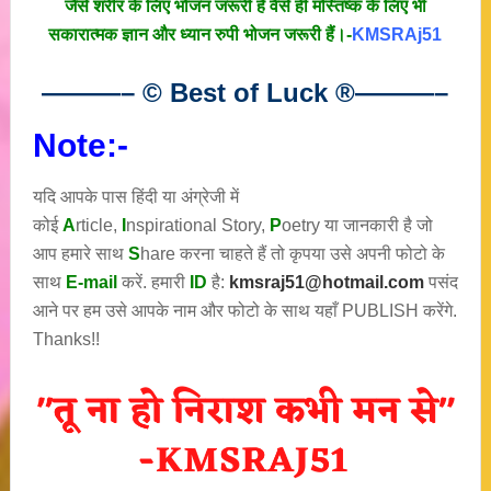
जैसे शरीर के लिए भोजन जरूरी है वैसे ही मस्तिष्क के लिए भी
सकारात्मक ज्ञान और ध्यान रुपी भोजन जरूरी हैं।-
KMSRAj51
———– © Best of Luck
®
———–
Note:-
यदि आपके पास हिंदी या अंग्रेजी में
कोई
A
rticle,
I
nspirational
Story
,
P
oetry
या जानकारी है जो
आप हमारे साथ
S
hare करना चाहते हैं तो कृपया उसे अपनी फोटो के
साथ
E-mail
करें. हमारी
ID
है:
kmsraj51@hotmail.com
पसंद
आने पर हम उसे आपके नाम और फोटो के साथ यहाँ PUBLISH करेंगे.
Thanks!!