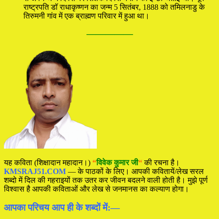
राष्‍ट्रपति डॉ राधाकृष्‍णन का जन्म 5 सितंबर, 1888 को तमिलनाडु के
तिरुमनी गांव में एक ब्राह्मण परिवार में हुआ था।
—————
यह कविता (शिक्षादान महादान।)
“
विवेक कुमार जी
“
की रचना है।
KMSRAJ51.COM
— के पाठकों के लिए। आपकी कवितायें/लेख सरल
शब्दो में दिल की गहराइयों तक उतर कर जीवन बदलने वाली होती है। मुझे पूर्ण
विश्वास है आपकी कविताओं और लेख से जनमानस का कल्याण होगा।
आपका परिचय आप ही के शब्दों में:—