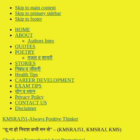
Skip to main content
Skip to primary sidebar
Skip to footer
HOME
ABOUT
Authors Intro
QUOTES
POETRY
ग़ज़ल व शायरी
STORIES
निबंध व जीवनी
Health Tips
CAREER DEVELOPMENT
EXAM TIPS
योग व ध्यान
Privacy Policy
CONTACT US
Disclaimer
KMSRAJ51-Always Positive Thinker
“तू ना हो निराश कभी मन से” – (KMSRAJ51, KMSRAJ, KMS)