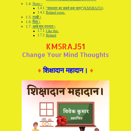
Note:-
“सफलता का सबसे बड़ा सूत्र”(KMSRAJ51)
Related posts:
राखी।
पिता।
अम्बे शुभ प्रभात।
Like this:
Related
♦
शिक्षादान महादान।
♦