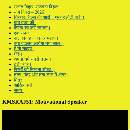
उन्नत बिहार, उज्ज्वल बिहार।
योग दिवस – 2026
निरर्थक रील्स की आरी – गुमराह होती नारी।
बात वक्त की।
तिरंगा का करें सम्मान।
एक सफर।
बाल विवाह – एक अभिशाप।
क्या बदलाव लायेगा नया साल।
है तो नववर्ष।
मोह।
अपना धर्म सबसे उत्तम।
ठंडी व्यार।
रिश्तों को निभाना सीखो।
तंत्र, मंत्र और तत्व ज्ञान में अंतर।
मित्र।
आखिर क्यों।
समय।
KMSRAJ51: Motivational Speaker
Video
Player