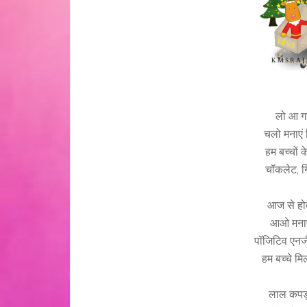
लो आ गय
चलो मनाएं
हम बच्चों
चॉकलेट, ग
आज से होत
आओ मनाएं
पॉजिटिव एनर्ज
हम बच्चे म
लाल कपड़ो