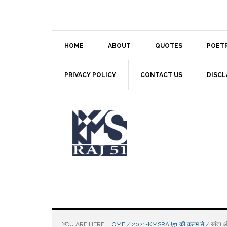
Skip
Skip
Skip
to
to
to
main
primary
footer
content
sidebar
HOME
ABOUT
QUOTES
POET
PRIVACY POLICY
CONTACT US
DISCL
YOU ARE HERE:
HOME
/
2021-KMSRAJ51 की कलम से
/
सांता 