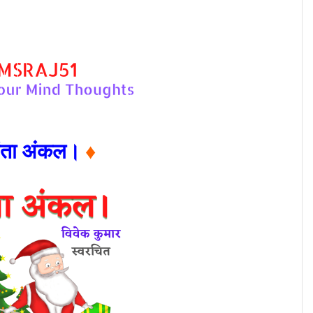
ंता अंकल।
♦