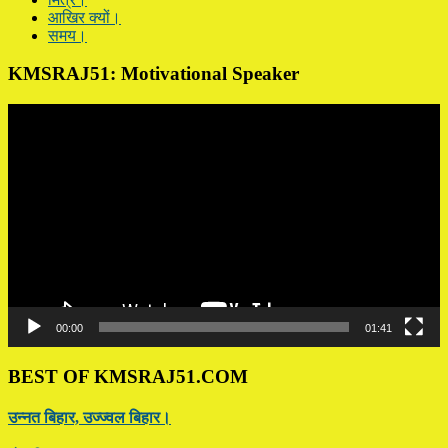
आखिर क्यों।
समय।
KMSRAJ51: Motivational Speaker
Video
Player
00:00
01:41
BEST OF KMSRAJ51.COM
उन्नत बिहार, उज्ज्वल बिहार।