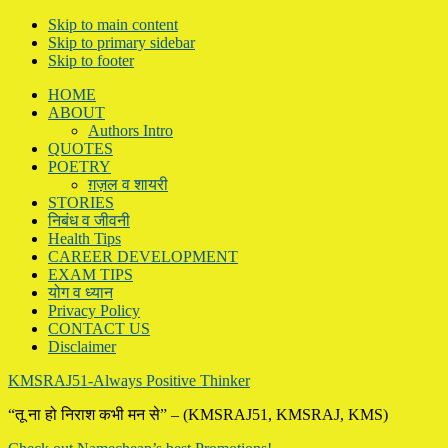
Skip to main content
Skip to primary sidebar
Skip to footer
HOME
ABOUT
Authors Intro
QUOTES
POETRY
ग़ज़ल व शायरी
STORIES
निबंध व जीवनी
Health Tips
CAREER DEVELOPMENT
EXAM TIPS
योग व ध्यान
Privacy Policy
CONTACT US
Disclaimer
KMSRAJ51-Always Positive Thinker
“तू ना हो निराश कभी मन से” – (KMSRAJ51, KMSRAJ, KMS)