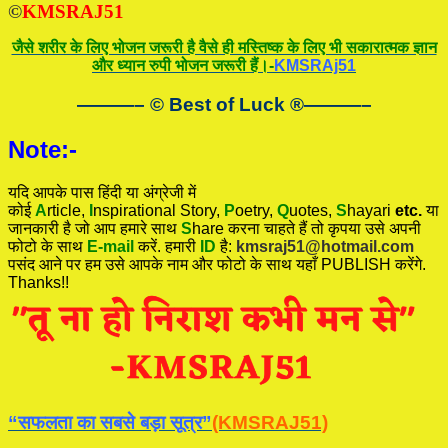
©
KMSRAJ51
जैसे शरीर के लिए भोजन जरूरी है वैसे ही मस्तिष्क के लिए भी सकारात्मक ज्ञान
और ध्यान रुपी भोजन जरूरी हैं।-
KMSRAj51
———– © Best of Luck
®
———–
Note:-
यदि आपके पास हिंदी या अंग्रेजी में
कोई
A
rticle,
I
nspirational
Story
,
P
oetry,
Q
uotes,
S
hayari
etc.
या
जानकारी है जो आप हमारे साथ
S
hare करना चाहते हैं तो कृपया उसे अपनी
फोटो के साथ
E-mail
करें. हमारी
ID
है:
kmsraj51@hotmail.com
पसंद आने पर हम उसे आपके नाम और फोटो के साथ यहाँ PUBLISH करेंगे.
Thanks!!
“सफलता का सबसे बड़ा सूत्र”
(KMSRAJ51)