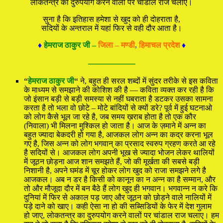
लोकतन्त्र का दुरुपयोग करने वालों पर चांडाल राज चलाए।
सुना है कि इतिहास हमेशा से खुद को ही दोहराता है,
सदियों के अन्तराल में यहां फिर से वही दौर आता है।
♦
हेमराज ठाकुर जी –
जिला – मण्डी
,
हिमाचल प्रदेश
♦
—————
“
हेमराज ठाकुर जी
“
ने, बहुत ही सरल शब्दों में सुंदर तरीके से इस कविता
के माध्यम से समझाने की कोशिश की है — कविता व्यक्त कर रही है कि
जो इंसान बड़ी से बड़ी समस्या से नहीं घबराता है डटकर उसका सामना
करता है तो भला वो छोटे – मोटे बांदियों से क्यों डरे? पूर्व में हुई घटनाओ
को लोग कैसे भूल जा रहे है, जब समय ख़राब होता है तो एक कौर
(निवाला) भी मिलना मुश्किल हो जाता है। आज के ज़माने में अन्न का
बहुत ज्यादा बेकदरी हो गया है, आजकल लोग अन्न का कद्र करना भूल
गए है, जिस अन्न को लोग भगवान् का प्रसाद स्वरुप ग्रहण करते आ रहे
है सदियों से। आजकल लोग अपनी भूख से ज्यादा भोजन लेकर थालियों
में जूठन छोड़ना आज शान समझते हैं, जो की मूर्खता की सबसे बड़ी
निशानी है, अपने घमंड में चूर होकर लोग खुद को राजा समझने लगे है
आजकल। अब न डर है किसी को कानून का न अन्न का है सम्मान, और
तो और मौजूदा दौर में बन बैठे हैं लोग खुद ही भगवान। भगवान्न न करे कि
दुनियां में फिर से अकाल पड़ जाए और जूठन को छोड़ने वाले नालियों में
पड़े दाने को खाए। कही ऐसा ना हो की सब्सिडियों के फेर में देश गुलाम
हो जाए, लोकतन्त्र का दुरुपयोग करने वालों पर चांडाल राज चलाए। हम