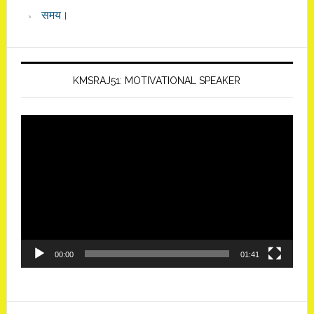
समय।
KMSRAJ51: MOTIVATIONAL SPEAKER
Video
Player
00:00
01:41