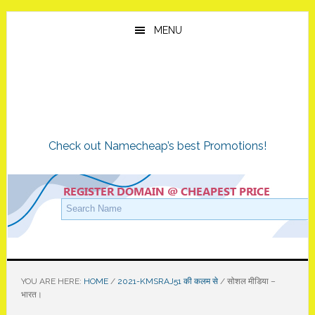
Skip
Skip
Skip
to
to
to
MENU
main
primary
footer
content
sidebar
Check out Namecheap’s best Promotions!
YOU ARE HERE:
HOME
/
2021-KMSRAJ51 की कलम से
/
सोशल मीडिया –
भारत।