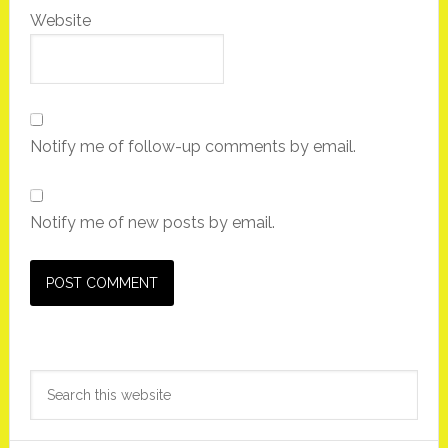
Website
Notify me of follow-up comments by email.
Notify me of new posts by email.
Primary
Search
Sidebar
this
website