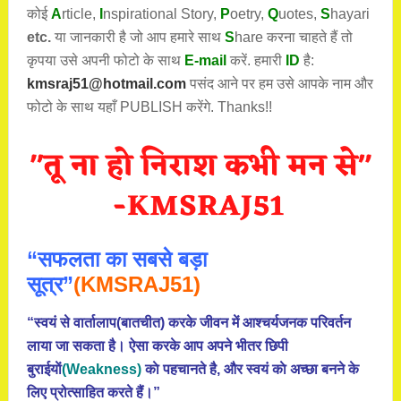
कोई
A
rticle,
I
nspirational
Story
,
P
oetry,
Q
uotes,
S
hayari
etc.
या जानकारी है जो आप हमारे साथ
S
hare करना चाहते हैं तो
कृपया उसे अपनी फोटो के साथ
E-mail
करें. हमारी
ID
है:
kmsraj51@hotmail.com
पसंद आने पर हम उसे आपके नाम और
फोटो के साथ यहाँ PUBLISH करेंगे. Thanks!!
“सफलता का सबसे बड़ा
सूत्र”
(KMSRAJ51)
“स्वयं से वार्तालाप(बातचीत) करके जीवन में आश्चर्यजनक परिवर्तन
लाया जा सकता है। ऐसा करके आप अपने भीतर छिपी
बुराईयाें
(Weakness)
काे पहचानते है, और स्वयं काे अच्छा बनने के
लिए प्रोत्साहित करते हैं।”