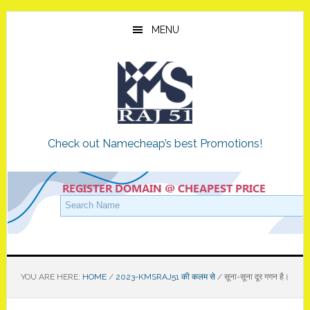
Skip
Skip
Skip
to
to
to
MENU
main
primary
footer
content
sidebar
Check out Namecheap’s best Promotions!
YOU ARE HERE:
HOME
/
2023-KMSRAJ51 की कलम से
/
सूना-सूना दूर गगन है।