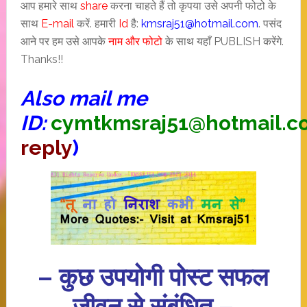
आप हमारे साथ
share
करना चाहते हैं तो कृपया उसे अपनी फोटो के
साथ
E-mail
करें. हमारी
Id
है:
kmsraj51@hotmail.com
. पसंद
आने पर हम उसे आपके
नाम और फोटो
के साथ यहाँ PUBLISH करेंगे.
Thanks!!
Also mail me
ID:
cymtkmsraj51@hotmail.c
reply
)
– कुछ उपयोगी पोस्ट सफल
जीवन से संबंधित –