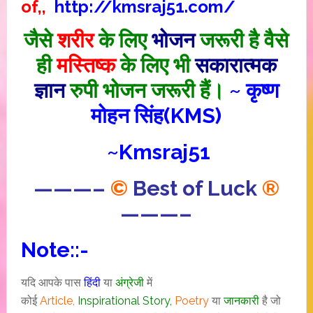
of,,
http://kmsraj51.com/
जैसे
शरीर
के लिए
भोजन
जरूरी है वैसे
ही
मस्तिष्क
के लिए भी
सकारात्मक
ज्ञान
रुपी भोजन जरूरी हैं।
~ कृष्ण
मोहन सिंह(KMS)
~Kmsraj51
———–
©
Best of Luck
®
———–
Note::-
यदि आपके पास
हिंदी
या
अंग्रेजी
में
कोई
Article,
I
nspirational
Story
,
Poetry
या
जानकारी
है जो