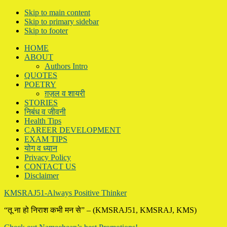
Skip to main content
Skip to primary sidebar
Skip to footer
HOME
ABOUT
Authors Intro
QUOTES
POETRY
ग़ज़ल व शायरी
STORIES
निबंध व जीवनी
Health Tips
CAREER DEVELOPMENT
EXAM TIPS
योग व ध्यान
Privacy Policy
CONTACT US
Disclaimer
KMSRAJ51-Always Positive Thinker
“तू ना हो निराश कभी मन से” – (KMSRAJ51, KMSRAJ, KMS)