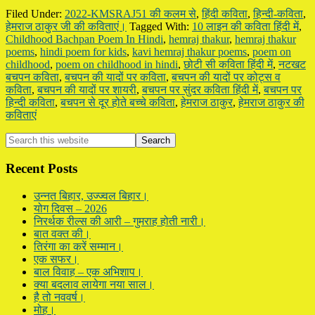
Filed Under:
2022-KMSRAJ51 की कलम से
,
हिंदी कविता
,
हिन्दी-कविता
,
हेमराज ठाकुर जी की कविताएं।
Tagged With:
10 लाइन की कविता हिंदी में
,
Childhood Bachpan Poem In Hindi
,
hemraj thakur
,
hemraj thakur
poems
,
hindi poem for kids
,
kavi hemraj thakur poems
,
poem on
childhood
,
poem on childhood in hindi
,
छोटी सी कविता हिंदी में
,
नटखट
बचपन कविता
,
बचपन की यादों पर कविता
,
बचपन की यादों पर कोट्स व
कविता
,
बचपन की यादों पर शायरी
,
बचपन पर सुंदर कविता हिंदी में
,
बचपन पर
हिन्दी कविता
,
बचपन से दूर होते बच्चे कविता
,
हेमराज ठाकुर
,
हेमराज ठाकुर की
कविताएं
Primary
Search
this
Sidebar
website
Recent Posts
उन्नत बिहार, उज्ज्वल बिहार।
योग दिवस – 2026
निरर्थक रील्स की आरी – गुमराह होती नारी।
बात वक्त की।
तिरंगा का करें सम्मान।
एक सफर।
बाल विवाह – एक अभिशाप।
क्या बदलाव लायेगा नया साल।
है तो नववर्ष।
मोह।