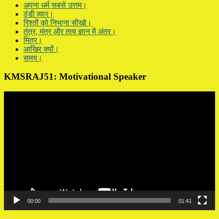
अपना धर्म सबसे उत्तम।
ठंडी व्यार।
रिश्तों को निभाना सीखो।
तंत्र, मंत्र और तत्व ज्ञान में अंतर।
मित्र।
आखिर क्यों।
समय।
KMSRAJ51: Motivational Speaker
Video
Player
00:00
01:41