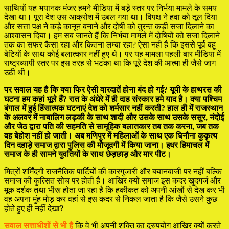
साथियों यह भयानक मंजर हमने मीडिया में बड़े स्तर पर निर्भया मामले के समय
देखा था। पूरा देश उस आक्रोश में उबल गया था। विपक्ष ने हवा को तूल दिया
और सत्ता पक्ष ने कड़े कानून बनाने और दोषी को तुरन्त कड़ी सजा दिलाने का
आश्वासन दिया। हम सब जानते हैं कि निर्भया मामले में दोषियों को सजा दिलाने
तक का सफर कैसा रहा और कितना लम्बा रहा? ऐसा नहीं है कि इससे पूर्व बहू
बेटियों के साथ कोई बलात्कार नहीं हुए थे। पर यह मामला पहली बार मीडिया में
राष्ट्रव्यापी स्तर पर इस तरह से भटका था कि पूरे देश की आत्मा ही जैसे जाग
उठी थी।
पर सवाल यह है कि क्या फिर ऐसी वारदातें होना बंद हो गई? यूपी के हाथरस की
घटना हम कहां भूले हैं? रात के अंधेरे में ही दाह संस्कार हमे याद है। क्या पश्चिम
बंगाल में हुई हिंसात्मक घटनाएं देश को शर्मसार नहीं करती? हाल ही में राजस्थान
के अलवर में नाबालिग लड़की के साथ शादी और उसके साथ उसके ससुर, नंदोई
और जेठ द्वारा पति की सहमति से सामूहिक बलातकार तब तक करना, जब तक
वह बेहोश नहीं हो जाती। अब मणिपुर में महिलाओं के साथ एक घिनौना कुकृत्य
दिन दहाड़े समाज द्वारा पुलिस की मौजूदगी में किया जाना। इधर हिमाचल में
समाज के ही सामने युवतियों के साथ छेड़छाड़ और मार पीट।
मित्रों शर्मिंदगी राजनैतिक पार्टियों की कारगुजारी और बयानबाजी पर नहीं बल्कि
समाज की कुत्सित सोच पर होती है। आखिर क्यों समाज इस कदर खुदगर्ज और
मूक दर्शक तथा भीरू होता जा रहा है कि हकीकत को अपनी आंखों से देख कर भी
वह अपना मुंह मोड़ कर वहां से इस कदर से निकल जाता है कि जैसे उसने कुछ
होते हुए ही नहीं देखा?
सवाल सत्ताधीशों से भी है
कि वे भी अपनी शक्ति का दुरुपयोग आखिर क्यों करते