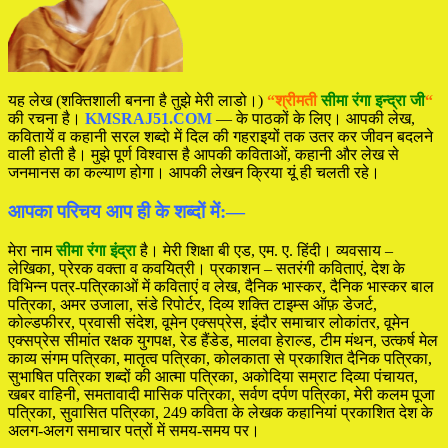
यह लेख (शक्तिशाली बनना है तुझे मेरी लाडो।)
“श्रीमती
सीमा रंगा इन्द्रा जी
“
की रचना है।
KMSRAJ51.COM
— के पाठकों के लिए। आपकी लेख,
कवितायें व कहानी सरल शब्दो में दिल की गहराइयों तक उतर कर जीवन बदलने
वाली होती है। मुझे पूर्ण विश्वास है आपकी कविताओं, कहानी और लेख से
जनमानस का कल्याण होगा। आपकी लेखन क्रिया यूं ही चलती रहे।
आपका परिचय आप ही के शब्दों में:—
मेरा नाम
सीमा रंगा इंद्रा
है। मेरी शिक्षा बी एड, एम. ए. हिंदी। व्यवसाय –
लेखिका, प्रेरक वक्ता व कवयित्री। प्रकाशन – सतरंगी कविताएं, देश के
विभिन्न पत्र-पत्रिकाओं में कविताएं व लेख, दैनिक भास्कर, दैनिक भास्कर बाल
पत्रिका, अमर उजाला, संडे रिपोर्टर, दिव्य शक्ति टाइम्स ऑफ़ डेजर्ट,
कोल्डफीरर, प्रवासी संदेश, वूमेन एक्सप्रेस, इंदौर समाचार लोकांतर, वूमेन
एक्सप्रेस सीमांत रक्षक युगपक्ष, रेड हैंडेड, मालवा हेराल्ड, टीम मंथन, उत्कर्ष मेल
काव्य संगम पत्रिका, मातृत्व पत्रिका, कोलकाता से प्रकाशित दैनिक पत्रिका,
सुभाषित पत्रिका शब्दों की आत्मा पत्रिका, अकोदिया सम्राट दिव्या पंचायत,
खबर वाहिनी, समतावादी मासिक पत्रिका, सर्वण दर्पण पत्रिका, मेरी कलम पूजा
पत्रिका, सुवासित पत्रिका, 249 कविता के लेखक कहानियां प्रकाशित देश के
अलग-अलग समाचार पत्रों में समय-समय पर।