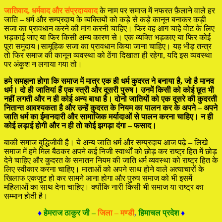
जातिवाद, धर्मवाद और संप्रदायवाद
के नाम पर समाज में नफरत फ़ैलाने वाले हर
जाति – धर्म और सम्प्रदाय के व्यक्तियों को कड़े से कड़े कानून बनाकर कड़ी
सजा का प्रावधान करने की मांग करनी चाहिए। फिर वह आग चाहे वोट के लिए
भड़काई जाए या फिर किसी अन्य कारण से। एक व्यक्ति भड़काए या फिर कोई
पूरा समुदाय।सामूहिक सजा का प्रावधान किया जाना चाहिए। यह भीड़ तन्त्र
तो फिर समाज की कानून व्यवस्था को ठेंगा दिखाता ही रहेगा, यदि इस व्यवस्था
पर अंकुश न लगाया गया तो।
हमे समझना होगा कि समाज में मात्र एक ही धर्म कुदरत ने बनाया है, जो है मानव
धर्म। दो ही जातियां हैं एक स्त्री और दूसरी पुरुष। उनमें किसी को कोई छूत भी
नहीं लगती और न ही कोई अन्य बाधा है। दोनो जातियों को एक दूसरे की कुदरती
नितान्त आवश्यकता है और उन्हें कुदरत के नियम का पालन कर के अपने – अपने
जाति धर्म का ईमानदारी और सामाजिक मर्यादाओं से पालन करना चाहिए। न ही
कोई लड़ाई होगी और न ही तो कोई झगड़ा दंगा – फसाद।
बाकी समाज बुद्धिजीवी है। ये अन्य जाति धर्म और सम्प्रदाय आज पढ़े – लिखे
समाज में हमे मिल बैठकर अपने कई निजी स्वार्थों को छोड़ कर राष्ट्र हित में छोड़
देने चाहिए और कुदरत के सनातन नियम की जाति धर्म व्यवस्था को राष्ट्र हित के
लिए स्वीकार करना चाहिए। माताओं को अपने साथ होने वाले अत्याचारों के
खिलाफ एकजुट हो कर सामने आना होगा और पुरुष समाज को भी इसमें
महिलाओं का साथ देना चाहिए। क्योंकि नारी किसी भी समाज या राष्ट्र का
सम्मान होती है।
♦
हेमराज ठाकुर जी –
जिला – मण्डी
,
हिमाचल प्रदेश
♦