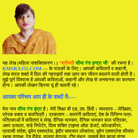
यह लेख (महिला सशक्तिकरण।)
“श्रीमती
सीमा रंगा इन्द्रा जी
“
की रचना है।
KMSRAJ51.COM
— के पाठकों के लिए। आपकी कवितायें व कहानी,
लेख सरल शब्दो में दिल की गहराइयों तक उतर कर जीवन बदलने वाली होती है।
मुझे पूर्ण विश्वास है आपकी कविताओं, कहानी और लेख से जनमानस का कल्याण
होगा। आपकी लेखन क्रिया यूं ही चलती रहे।
आपका परिचय आप ही के शब्दों में:—
मेरा नाम
सीमा रंगा इंद्रा
है। मेरी शिक्षा बी एड, एम. हिंदी। व्यवसाय – लेखिका,
प्रेरक वक्ता व कवयित्री। प्रकाशन – सतरंगी कविताएं, देश के विभिन्न पत्र-
पत्रिकाओं में कविताएं व लेख, दैनिक भास्कर, दैनिक भास्कर बाल पत्रिका,
अमर उजाला, संडे रिपोर्टर, दिव्य शक्ति टाइम्स ऑफ़ डेजर्ट, कोल्डफीरर,
प्रवासी संदेश, वूमेन एक्सप्रेस, इंदौर समाचार लोकांतर, वूमेन एक्सप्रेस सीमांत
रक्षक युगपक्ष, रेड हैंडेड, मालवा हेराल्ड, टीम मंथन, उत्कर्ष मेल काव्य संगम