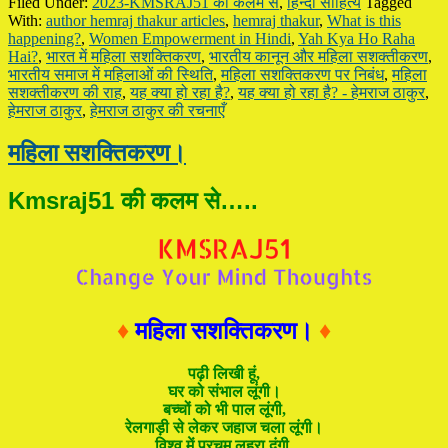
Filed Under:
2023-KMSRAJ51 की कलम से
,
हिन्दी साहित्य
Tagged
With:
author hemraj thakur articles
,
hemraj thakur
,
What is this
happening?
,
Women Empowerment in Hindi
,
Yah Kya Ho Raha
Hai?
,
भारत में महिला सशक्तिकरण
,
भारतीय कानून और महिला सशक्तीकरण
,
भारतीय समाज में महिलाओं की स्थिति
,
महिला सशक्तिकरण पर निबंध
,
महिला
सशक्तीकरण की राह
,
यह क्या हो रहा है?
,
यह क्या हो रहा है? - हेमराज ठाकुर
,
हेमराज ठाकुर
,
हेमराज ठाकुर की रचनाएँ
महिला सशक्तिकरण।
Kmsraj51 की कलम से…..
♦
महिला सशक्तिकरण।
♦
पढ़ी लिखी हूं,
घर को संभाल लूंगी।
बच्चों को भी पाल लूंगी,
रेलगाड़ी से लेकर जहाज चला लूंगी।
विश्व में परचम लहरा दूंगी,