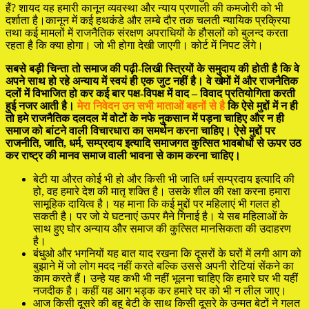
हैं? शायद यह हमारी कानून व्यवस्था और न्याय प्रणाली की कमजोरी को भी
दर्शाता है।कानून में कई हथकंडे और लम्बे दौर तक चलती न्यायिक प्रक्रिया
तथा कई मामलों में राजनैतिक संरक्षण अपराधियों के हौसलों को बुलन्द करता
रहता है कि क्या होगा। जो भी होगा देखी जाएगी। कोर्ट में निपट लेंगे।
सबसे बड़ी चिन्ता तो समाज की पढ़ी-लिखी स्त्रियों के समुदाय की होती है कि वे
अपने साथ हो रहे अन्याय में स्वयं ही एक जुट नहीं है। वे खेमों में और राजनैतिक
दलों में विभाजित हो कर कई बार पक्ष-विपक्ष में वाद – विवाद प्रतियोगिता करती
हुई नजर आती है।
मेरा निवेदन उन सभी माताओं बहनों से है
कि ऐसे मुद्दों में न ही
तो हमे राजनैतिक दलदल में वोटों के नफे नुकसान में पड़ना चाहिए और न ही
समाज को बांटने वाली विचारधारा का समर्थन करना चाहिए। ऐसे मुद्दों पर
राजनीति, जाति, धर्म, सम्प्रदाय इत्यादि समाजगत कुत्सित भावबोधों से ऊपर उठ
कर राष्ट्र की मानव समाज वाली भावना से काम करना चाहिए।
बेटी या औरत कोई भी हो और किसी भी जाति धर्म सम्प्रदाय इत्यादि की
हो, वह हमारे देश की मातृ शक्ति है। उसके शील की रक्षा करना हमारा
सामूहिक दायित्व है। यह माना कि कई मुद्दों पर महिलाएं भी गलत हो
सकती है। पर जो ये घटनाएं ऊपर मैने गिनाई है। ये सब महिलाओं के
साथ हुए घोर अन्याय और समाज की कुत्सित मानसिकता की उदाहरण
है।
बंधुओ और भगनियों यह बात याद रखना कि दूसरों के घरों में लगी आग को
बुझाने में जो लोग मदद नहीं करते बल्कि उससे अपनी रोटियां सेंकने का
काम करते हैं। उन्हे यह कभी भी नहीं भूलना चाहिए कि हमारे घर भी यहीं
नजदीक है। कहीं यह आग भड़क कर हमारे घर को भी न लील जाए।
आज किसी दूसरे की बहू बेटी के साथ किसी दूसरे के उन्मत बेटों ने गलत