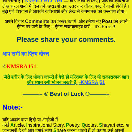
की रचना है।
KMSRAJ51.COM
— के पाठकों के लिए। आपकी कवितायें/
लेख सरल शब्दों में दिल की गहराइयों तक उतर कर जीवन बदलने वाली होती है।
मुझे पूर्ण विश्वास है आपकी कविताओं और लेख से जनमानस का कल्याण होगा।
अपने विचार
Comments
कर जरूर बताये, और हमेशा नए
Post
को अपने
ईमेल पर पाने के लिए – ईमेल सब्सक्राइब करें – It’s Free !!
Please share your comments.
आप सभी का प्रिय दोस्त
©
KMSRAJ51
जैसे शरीर के लिए भोजन जरूरी है वैसे ही मस्तिष्क के लिए भी सकारात्मक ज्ञान
और ध्यान रुपी भोजन जरूरी हैं।-
KMSRAj51
———– © Best of Luck
®
———–
Note:-
यदि आपके पास हिंदी या अंग्रेजी में
कोई
A
rticle,
I
nspirational
Story
,
P
oetry,
Q
uotes,
S
hayari
etc.
या
जानकारी है जो आप हमारे साथ
S
hare करना चाहते हैं तो कृपया उसे अपनी