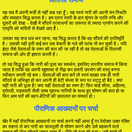
विलासी समाज
यह सब मैं अपनी मर्जी से नहीं कह रहा हूँ। यह स्वयं नारी की अपनी मनःस्थिति
और व्यवहार सिद्ध करता है। हम प्राय स्त्री के हार शृंगार के प्रति रुचि और
दूसरों की देखा – देखी में सौंदर्य प्रसाधनों का ज़रूरत से ज़्यादा प्रयोग करने की
प्रवृति को सदियों से देखते आए हैं।
उसका यह सज धज कर रहना, यह सिद्ध करता है कि वह सौंदर्य की प्रतिमूर्ति
है। उसकी यही वृती कई बार उस बेचारी के गले की फांस भी बन चुकी है। यदि
इंद्र जैसे देवताओं के रमण की बात की जा रही है तो वह देवताओं के विलासी
समाज की ओर ही इशारा करती है।
तो यह सिद्ध हुआ कि नारी की पूजा का समर्थन, इसलिए भारतीय समाज में किया
जाता है ताकि वह अपनी खुशामद से रीझ कर हमारी उपभोग की वस्तु बनना
स्वीकार करती रहे बस। देवताओं की बात करें तो स्वयं ब्रह्मा तक ही नारी
सौंदर्य से अभिभूत हो कर अपनी ही बेटी संध्या के रूप पर लट्टू हो बैठे। क्या
यही नारी की पूजा है? क्या यही देवताओं का रमण है? फिर चाहे सीता, अहिल्या,
द्रोपदी, पद्मावती जैसी उच्च गृहस्थ नारियों के साथ हुए शोषण की बात हो या
फिर आम घरों की बहन-बेटियों की ज़लालत का मामला हो।
पौराणिक आख्यानों पर चर्चा
खैर मैं यहाँ पौराणिक आख्यानों पर चर्चा करने नहीं आया हूँ पर वेदोक्त उक्त पंक्ति
का सहारा ले कर नारी का चापलूसी से शोषण करने और उसे बहकाने वाले
समाज की पोल खोलने ज़रूर आया हूँ। पीछे जो हुआ सो हुआ। उसे हमने भी