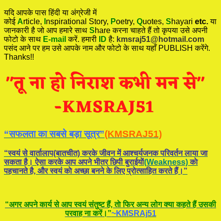
यदि आपके पास हिंदी या अंग्रेजी में
कोई
A
rticle,
I
nspirational
Story
,
P
oetry,
Q
uotes,
S
hayari
etc.
या
जानकारी है जो आप हमारे साथ
S
hare करना चाहते हैं तो कृपया उसे अपनी
फोटो के साथ
E-mail
करें. हमारी
ID
है:
kmsraj51@hotmail.com
पसंद आने पर हम उसे आपके नाम और फोटो के साथ यहाँ PUBLISH करेंगे.
Thanks!!
“सफलता का सबसे बड़ा सूत्र”
(KMSRAJ51)
“स्वयं से वार्तालाप(बातचीत) करके जीवन में आश्चर्यजनक परिवर्तन लाया जा
सकता है। ऐसा करके आप अपने भीतर छिपी बुराईयाें
(Weakness)
काे
पहचानते है, और स्वयं काे अच्छा बनने के लिए प्रोत्साहित करते हैं।”
“अगर अपने कार्य से आप स्वयं संतुष्ट हैं, ताे फिर अन्य लोग क्या कहते हैं उसकी
परवाह ना करें।”
~KMSRAj51