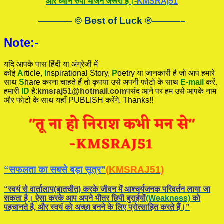
और ध्यान रुपी भोजन जरूरी हैं।-
KMSRAj51
———– © Best of Luck
®
———–
Note:-
यदि आपके पास हिंदी या अंग्रेजी में
कोई
A
rticle,
I
nspirational
Story
,
P
oetry
या जानकारी है जो आप हमारे
साथ
S
hare करना चाहते हैं तो कृपया उसे अपनी फोटो के साथ
E-mail
करें.
हमारी
ID
है:
kmsraj51@hotmail.com
पसंद आने पर हम उसे आपके नाम
और फोटो के साथ यहाँ PUBLISH करेंगे. Thanks!!
“सफलता का सबसे बड़ा सूत्र”
(KMSRAJ51)
“स्वयं से वार्तालाप(बातचीत) करके जीवन में आश्चर्यजनक परिवर्तन लाया जा
सकता है। ऐसा करके आप अपने भीतर छिपी बुराईयाें
(Weakness)
काे
पहचानते है, और स्वयं काे अच्छा बनने के लिए प्रोत्साहित करते हैं।”