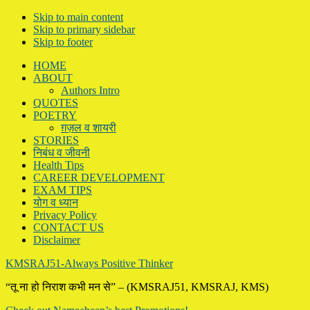
Skip to main content
Skip to primary sidebar
Skip to footer
HOME
ABOUT
Authors Intro
QUOTES
POETRY
ग़ज़ल व शायरी
STORIES
निबंध व जीवनी
Health Tips
CAREER DEVELOPMENT
EXAM TIPS
योग व ध्यान
Privacy Policy
CONTACT US
Disclaimer
KMSRAJ51-Always Positive Thinker
“तू ना हो निराश कभी मन से” – (KMSRAJ51, KMSRAJ, KMS)