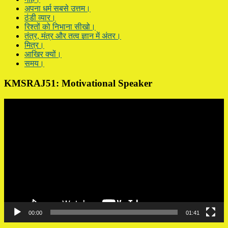
अपना धर्म सबसे उत्तम।
ठंडी व्यार।
रिश्तों को निभाना सीखो।
तंत्र, मंत्र और तत्व ज्ञान में अंतर।
मित्र।
आखिर क्यों।
समय।
KMSRAJ51: Motivational Speaker
Video
Player
00:00
01:41