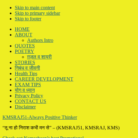
Skip to main content
Skip to primary sidebar
Skip to footer
HOME
ABOUT
Authors Intro
QUOTES
POETRY
ग़ज़ल व शायरी
STORIES
निबंध व जीवनी
Health Tips
CAREER DEVELOPMENT
EXAM TIPS
योग व ध्यान
Privacy Policy
CONTACT US
Disclaimer
KMSRAJ51-Always Positive Thinker
“तू ना हो निराश कभी मन से” – (KMSRAJ51, KMSRAJ, KMS)