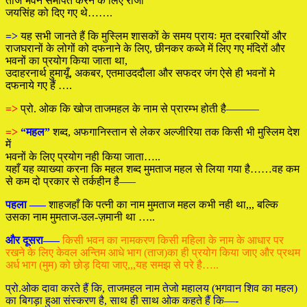
ताज भवन समर्पित करने के लिए राजा
जयसिंह को दिए गए थे…….
=>
यह सभी जानते हैं कि मुस्लिम शासकों के समय प्रायः मृत दरबारियों और
राजघरानों के लोगों को दफनाने के लिए, छीनकर कब्जे में लिए गए मंदिरों और
भवनों का प्रयोग किया जाता था,
उदाहरनार्थ हुमायूँ, अकबर, एतमाउददौला और सफदर जंग ऐसे ही भवनों मे
दफनाये गए हैं ….
=>
प्रो. ओक कि खोज ताजमहल के नाम से प्रारम्भ होती है———
=>
“महल”
शब्द, अफगानिस्तान से लेकर अल्जीरिया तक किसी भी मुस्लिम देश
में
भवनों के लिए प्रयोग नही किया जाता…..
यहाँ यह व्याख्या करना कि महल शब्द मुमताज महल से लिया गया है……वह कम
से कम दो प्रकार से तर्कहीन है—–
पहला —–
शाहजहाँ कि पत्नी का नाम मुमताज महल कभी नही था,,, बल्कि
उसका नाम मुमताज-उल-ज़मानी था …..
और दूसरा—–
किसी भवन का नामकरण किसी महिला के नाम के आधार पर
रखने के लिए केवल अन्तिम आधे भाग (ताज)का ही प्रयोग किया जाए और प्रथम
अर्ध भाग (मुम) को छोड़ दिया जाए,,,यह समझ से परे है…..
प्रो.ओक दावा करते हैं कि, ताजमहल नाम तेजो महालय (भगवान शिव का महल)
का बिगड़ा हुआ संस्करण है, साथ ही साथ ओक कहते हैं कि—-