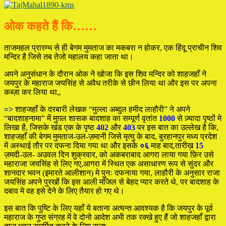
ओक कहते हैं कि……
ताजमहल प्रारम्भ से ही बेगम मुमताज का मकबरा न होकर, एक हिंदू प्राचीन शिव
मन्दिर है जिसे तब तेजो महालय कहा जाता था।
अपने अनुसंधान के दौरान ओक ने खोजा कि इस शिव मन्दिर को शाहजहाँ ने
जयपुर के महाराज जयसिंह से अवैध तरीके से छीन लिया था और इस पर अपना
कब्ज़ा कर लिया था,,
=>
शाहजहाँ के दरबारी लेखक “मुल्ला अब्दुल हमीद लाहौरी” ने अपने
“बादशाहनामा” में मुग़ल शासक बादशाह का सम्पूर्ण वृतांत
1000
से ज़्यादा पृष्ठों मे
लिखा है, जिसके खंड एक के पृष्ठ
402
और
403
पर इस बात का उल्लेख है कि,
शाहजहाँ की बेगम मुमताज-उल-ज़मानी जिसे मृत्यु के बाद, बुरहानपुर मध्य प्रदेश
में अस्थाई तौर पर दफना दिया गया था और इसके
०६
माह बाद,तारीख़
15
ज़मदी-उल- अउवल दिन शुक्रवार, को अकबराबाद आगरा लाया गया फ़िर उसे
महाराजा जयसिंह से लिए गए,आगरा में स्थित एक असाधारण रूप से सुंदर और
शानदार भवन (इमारते आलीशान) मे पुनः दफनाया गया, लाहौरी के अनुसार राजा
जयसिंह अपने पुरखों कि इस आली मंजिल से बेहद प्यार करते थे, पर बादशाह के
दबाव मे वह इसे देने के लिए तैयार हो गए थे।
इस बात कि पुष्टि के लिए यहाँ ये बताना अत्यन्त आवश्यक है कि जयपुर के पूर्व
महाराज के गुप्त संग्रह में वे दोनो आदेश अभी तक रक्खे हुए हैं जो शाहजहाँ द्वारा