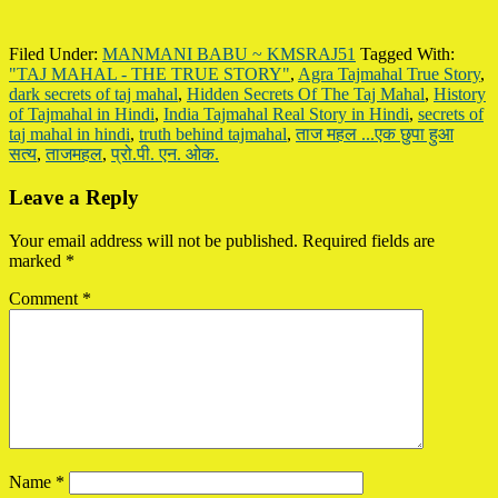
Filed Under:
MANMANI BABU ~ KMSRAJ51
Tagged With:
"TAJ MAHAL - THE TRUE STORY"
,
Agra Tajmahal True Story
,
dark secrets of taj mahal
,
Hidden Secrets Of The Taj Mahal
,
History
of Tajmahal in Hindi
,
India Tajmahal Real Story in Hindi
,
secrets of
taj mahal in hindi
,
truth behind tajmahal
,
ताज महल ...एक छुपा हुआ
सत्य
,
ताजमहल
,
प्रो.पी. एन. ओक.
Reader
Leave a Reply
Interactions
Your email address will not be published.
Required fields are
marked
*
Comment
*
Name
*