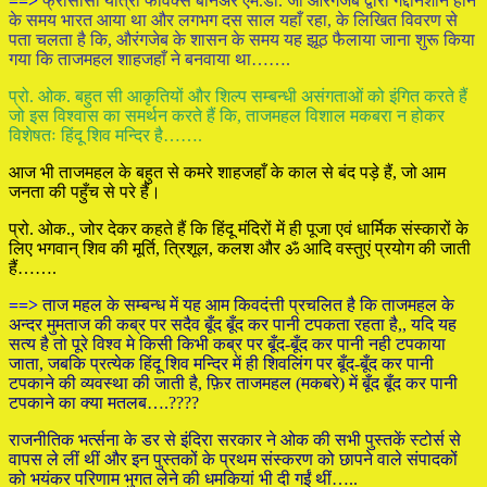
==>
फ्रांसीसी यात्री फविक्स बर्निअर एम.डी. जो औरंगजेब द्वारा गद्दीनशीन होने
के समय भारत आया था और लगभग दस साल यहाँ रहा, के लिखित विवरण से
पता चलता है कि, औरंगजेब के शासन के समय यह झूठ फैलाया जाना शुरू किया
गया कि ताजमहल शाहजहाँ ने बनवाया था…….
प्रो. ओक. बहुत सी आकृतियों और शिल्प सम्बन्धी असंगताओं को इंगित करते हैं
जो इस विश्वास का समर्थन करते हैं कि, ताजमहल विशाल मकबरा न होकर
विशेषतः हिंदू शिव मन्दिर है…….
आज भी ताजमहल के बहुत से कमरे शाहजहाँ के काल से बंद पड़े हैं, जो आम
जनता की पहुँच से परे हैं।
प्रो. ओक., जोर देकर कहते हैं कि हिंदू मंदिरों में ही पूजा एवं धार्मिक संस्कारों के
लिए भगवान् शिव की मूर्ति, त्रिशूल, कलश और ॐ आदि वस्तुएं प्रयोग की जाती
हैं…….
==>
ताज महल के सम्बन्ध में यह आम किवदंत्ती प्रचलित है कि ताजमहल के
अन्दर मुमताज की कब्र पर सदैव बूँद बूँद कर पानी टपकता रहता है,, यदि यह
सत्य है तो पूरे विश्व मे किसी किभी कब्र पर बूँद-बूँद कर पानी नही टपकाया
जाता, जबकि प्रत्येक हिंदू शिव मन्दिर में ही शिवलिंग पर बूँद-बूँद कर पानी
टपकाने की व्यवस्था की जाती है, फ़िर ताजमहल (मकबरे) में बूँद बूँद कर पानी
टपकाने का क्या मतलब….????
राजनीतिक भर्त्सना के डर से इंदिरा सरकार ने ओक की सभी पुस्तकें स्टोर्स से
वापस ले लीं थीं और इन पुस्तकों के प्रथम संस्करण को छापने वाले संपादकों
को भयंकर परिणाम भुगत लेने की धमकियां भी दी गईं थीं…..