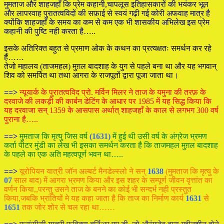
मुमताज और शाहजहाँ कि प्रेम कहानी,चापलूस इतिहासकारों की भयंकर भूल
और लापरवाह पुरातत्वविदों की सफ़ाई से स्वयं गढ़ी गई कोरी अफवाह मात्र है
क्योंकि शाहजहाँ के समय का कम से कम एक भी शासकीय अभिलेख इस प्रेम
कहानी की पुष्टि नही करता है…..
इसके अतिरिक्त बहुत से प्रमाण ओक के कथन का प्रत्यक्षतः समर्थन कर रहे
हैं……
तेजो महालय (ताजमहल) मुग़ल बादशाह के युग से पहले बना था और यह भगवान्
शिव को समर्पित था तथा आगरा के राजपूतों द्वारा पूजा जाता था।
==>
न्यूयार्क के पुरातत्वविद प्रो. मर्विन मिलर ने ताज के यमुना की तरफ़ के
दरवाजे की लकड़ी की कार्बन डेटिंग के आधार पर 1985 में यह सिद्ध किया कि
यह दरवाजा सन् 1359 के आसपास अर्थात् शाहजहाँ के काल से लगभग 300 वर्ष
पुराना है…..
==>
मुमताज कि मृत्यु जिस वर्ष
(1631)
में हुई थी उसी वर्ष के अंग्रेज भ्रमण
कर्ता पीटर मुंडी का लेख भी इसका समर्थन करता है कि ताजमहल मुग़ल बादशाह
के पहले का एक अति महत्वपूर्ण भवन था…..
==>
यूरोपियन यात्री जॉन अल्बर्ट मैनडेल्स्लो ने सन्
1638
(मुमताज कि मृत्यु के
07
साल बाद) में आगरा भ्रमण किया और इस शहर के सम्पूर्ण जीवन वृत्तांत का
वर्णन किया,,परन्तु उसने ताज के बनने का कोई भी सन्दर्भ नही प्रस्तुत
किया,जबकि भ्रांतियों मे यह कहा जाता है कि ताज का निर्माण कार्य
1631
से
1651
तक जोर शोर से चल रहा था……