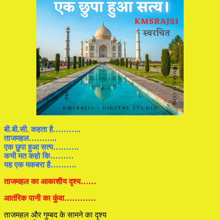
बी.बी.सी. कहता है………..
ताजमहल………..
एक छुपा हुआ सत्य……….
कभी मत कहो कि………
यह एक मकबरा है……….
ताजमहल का आकाशीय दृश्य……
आतंरिक पानी का कुंवा…………
ताजमहल और गुम्बद के सामने का दृश्य