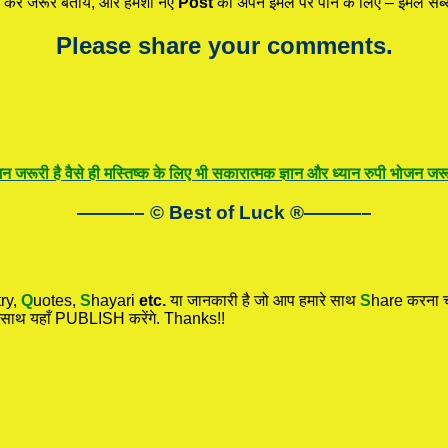
कर जरूर बताये, और हमेशा नए
Post
को अपने ईमेल पर पाने के लिए – ईमेल सब्स
Please share your comments.
न जरूरी है वैसे ही मस्तिष्क के लिए भी सकारात्मक ज्ञान और ध्यान रुपी भोजन जरूर
———– © Best of Luck
®
———–
ry,
Q
uotes,
S
hayari
etc.
या जानकारी है जो आप हमारे साथ
S
hare करना चा
 साथ यहाँ PUBLISH करेंगे. Thanks!!