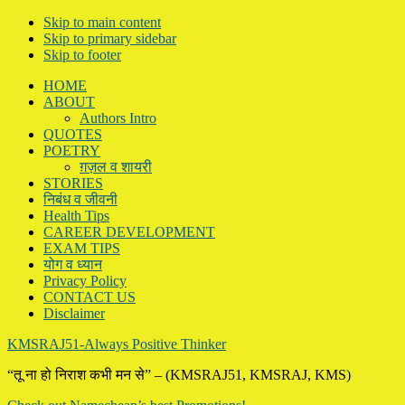
Skip to main content
Skip to primary sidebar
Skip to footer
HOME
ABOUT
Authors Intro
QUOTES
POETRY
ग़ज़ल व शायरी
STORIES
निबंध व जीवनी
Health Tips
CAREER DEVELOPMENT
EXAM TIPS
योग व ध्यान
Privacy Policy
CONTACT US
Disclaimer
KMSRAJ51-Always Positive Thinker
“तू ना हो निराश कभी मन से” – (KMSRAJ51, KMSRAJ, KMS)