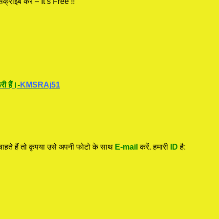
क्राइब करें – It’s Free !!
ी हैं।-
KMSRAj51
हते हैं तो कृपया उसे अपनी फोटो के साथ
E-mail
करें. हमारी
ID
है: