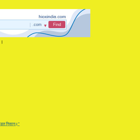
ा।
पडत निसान॥”