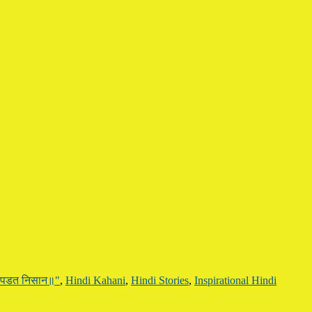
र पडत निसान॥"
,
Hindi Kahani
,
Hindi Stories
,
Inspirational Hindi