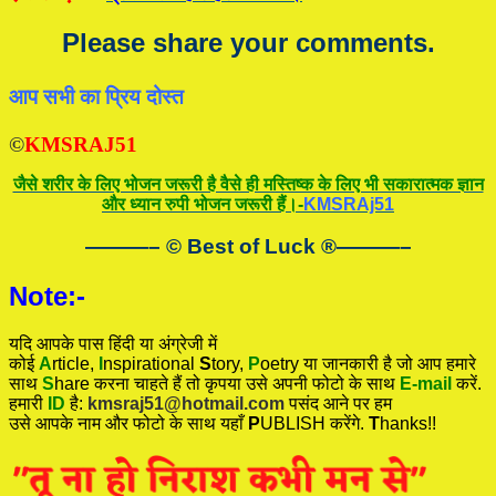
Please share your comments.
आप सभी का प्रिय दोस्त
©
KMSRAJ51
जैसे शरीर के लिए भोजन जरूरी है वैसे ही मस्तिष्क के लिए भी सकारात्मक ज्ञान
और ध्यान रुपी भोजन जरूरी हैं।-
KMSRAj51
———– © Best of Luck
®
———–
Note:-
यदि आपके पास हिंदी या अंग्रेजी में
कोई
A
rticle,
I
nspirational
S
tory
,
P
oetry
या जानकारी है जो आप हमारे
साथ
S
hare करना चाहते हैं तो कृपया उसे अपनी फोटो के साथ
E-mail
करें.
हमारी
ID
है:
kmsraj51@hotmail.com
पसंद आने पर हम
उसे आपके नाम और फोटो के साथ यहाँ
P
UBLISH करेंगे.
T
hanks!!