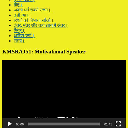
मोह।
अपना धर्म सबसे उत्तम।
ठंडी व्यार।
रिश्तों को निभाना सीखो।
तंत्र, मंत्र और तत्व ज्ञान में अंतर।
मित्र।
आखिर क्यों।
समय।
KMSRAJ51: Motivational Speaker
Video
Player
00:00
01:41