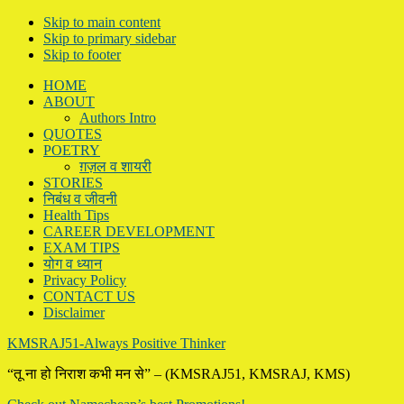
Skip to main content
Skip to primary sidebar
Skip to footer
HOME
ABOUT
Authors Intro
QUOTES
POETRY
ग़ज़ल व शायरी
STORIES
निबंध व जीवनी
Health Tips
CAREER DEVELOPMENT
EXAM TIPS
योग व ध्यान
Privacy Policy
CONTACT US
Disclaimer
KMSRAJ51-Always Positive Thinker
“तू ना हो निराश कभी मन से” – (KMSRAJ51, KMSRAJ, KMS)