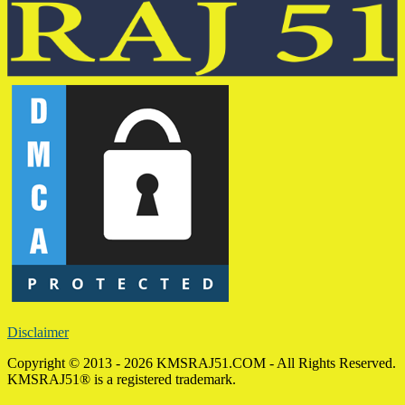
Disclaimer
Copyright © 2013 - 2026 KMSRAJ51.COM - All Rights Reserved.
KMSRAJ51® is a registered trademark.