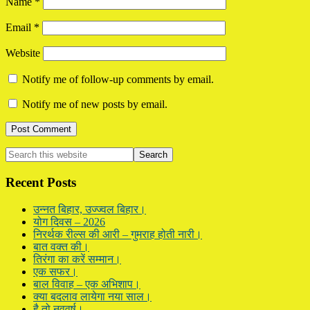
Name
*
Email
*
Website
Notify me of follow-up comments by email.
Notify me of new posts by email.
Primary
Search
this
Sidebar
website
Recent Posts
उन्नत बिहार, उज्ज्वल बिहार।
योग दिवस – 2026
निरर्थक रील्स की आरी – गुमराह होती नारी।
बात वक्त की।
तिरंगा का करें सम्मान।
एक सफर।
बाल विवाह – एक अभिशाप।
क्या बदलाव लायेगा नया साल।
है तो नववर्ष।