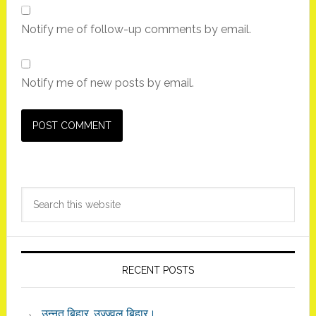
Notify me of follow-up comments by email.
Notify me of new posts by email.
Primary
Search
Sidebar
this
website
RECENT POSTS
उन्नत बिहार, उज्ज्वल बिहार।