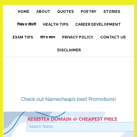
Skip
Skip
Skip
to
to
to
HOME
ABOUT
QUOTES
POETRY
STORIES
main
primary
footer
निबंध व जीवनी
HEALTH TIPS
CAREER DEVELOPMENT
content
sidebar
EXAM TIPS
योग व ध्यान
PRIVACY POLICY
CONTACT US
DISCLAIMER
Check out Namecheap’s best Promotions!