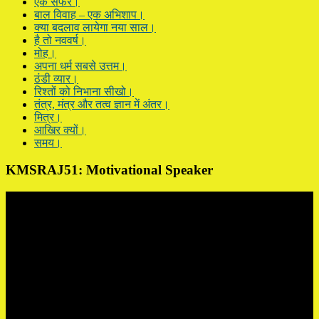
एक सफर।
बाल विवाह – एक अभिशाप।
क्या बदलाव लायेगा नया साल।
है तो नववर्ष।
मोह।
अपना धर्म सबसे उत्तम।
ठंडी व्यार।
रिश्तों को निभाना सीखो।
तंत्र, मंत्र और तत्व ज्ञान में अंतर।
मित्र।
आखिर क्यों।
समय।
KMSRAJ51: Motivational Speaker
Video
Player