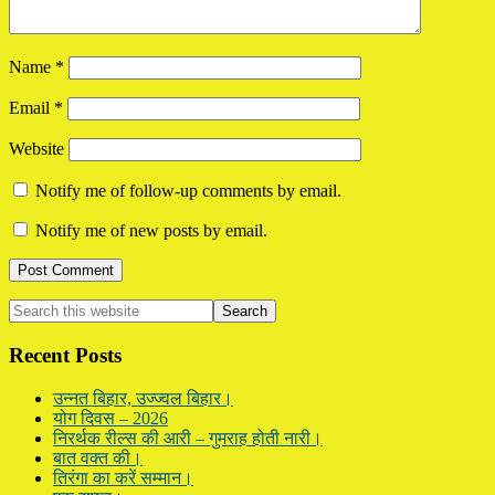
Name
*
Email
*
Website
Notify me of follow-up comments by email.
Notify me of new posts by email.
Primary
Search
this
Sidebar
website
Recent Posts
उन्नत बिहार, उज्ज्वल बिहार।
योग दिवस – 2026
निरर्थक रील्स की आरी – गुमराह होती नारी।
बात वक्त की।
तिरंगा का करें सम्मान।