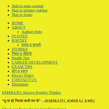
Skip to main content
Skip to primary sidebar
Skip to footer
HOME
ABOUT
Authors Intro
QUOTES
POETRY
ग़ज़ल व शायरी
STORIES
निबंध व जीवनी
Health Tips
CAREER DEVELOPMENT
EXAM TIPS
योग व ध्यान
Privacy Policy
CONTACT US
Disclaimer
KMSRAJ51-Always Positive Thinker
“तू ना हो निराश कभी मन से” – (KMSRAJ51, KMSRAJ, KMS)