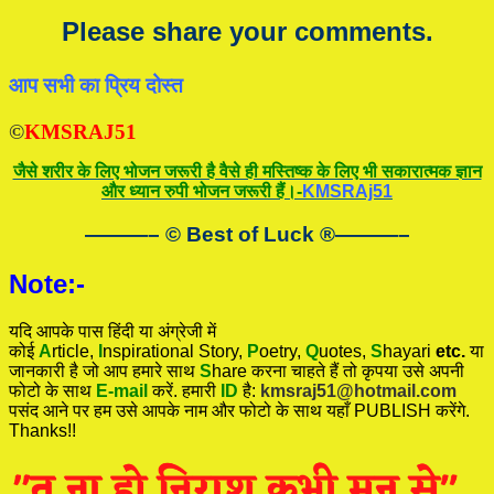
Please share your comments.
आप सभी का प्रिय दोस्त
©
KMSRAJ51
जैसे शरीर के लिए भोजन जरूरी है वैसे ही मस्तिष्क के लिए भी सकारात्मक ज्ञान
और ध्यान रुपी भोजन जरूरी हैं।-
KMSRAj51
———– © Best of Luck
®
———–
Note:-
यदि आपके पास हिंदी या अंग्रेजी में
कोई
A
rticle,
I
nspirational
Story
,
P
oetry,
Q
uotes,
S
hayari
etc.
या
जानकारी है जो आप हमारे साथ
S
hare करना चाहते हैं तो कृपया उसे अपनी
फोटो के साथ
E-mail
करें. हमारी
ID
है:
kmsraj51@hotmail.com
पसंद आने पर हम उसे आपके नाम और फोटो के साथ यहाँ PUBLISH करेंगे.
Thanks!!