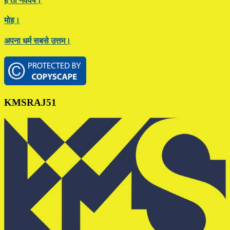
है तो नववर्ष।
मोह।
अपना धर्म सबसे उत्तम।
Footer
KMSRAJ51