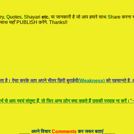
ry,
Q
uotes,
S
hayari
etc.
या जानकारी है जो आप हमारे साथ
S
hare करना चा
 साथ यहाँ PUBLISH करेंगे. Thanks!!
ता है। ऐसा करके आप अपने भीतर छिपी बुराईयाें
(Weakness)
काे पहचानते है, औ
य से आप स्वयं संतुष्ट हैं, ताे फिर अन्य लोग क्या कहते हैं उसकी परवाह ना करें।”
____
अपने विचार
Comments
कर जरूर बताएं
____