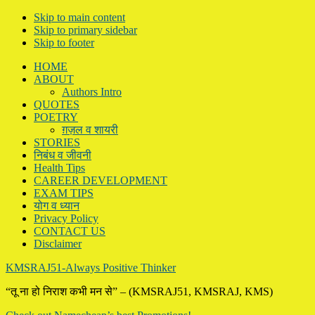
Skip to main content
Skip to primary sidebar
Skip to footer
HOME
ABOUT
Authors Intro
QUOTES
POETRY
ग़ज़ल व शायरी
STORIES
निबंध व जीवनी
Health Tips
CAREER DEVELOPMENT
EXAM TIPS
योग व ध्यान
Privacy Policy
CONTACT US
Disclaimer
KMSRAJ51-Always Positive Thinker
“तू ना हो निराश कभी मन से” – (KMSRAJ51, KMSRAJ, KMS)