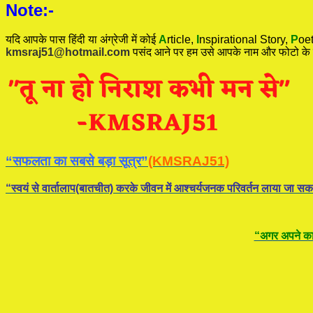
Note:-
यदि आपके पास हिंदी या अंग्रेजी में कोई
A
rticle,
I
nspirational
Story
,
P
oet
kmsraj51@hotmail.com
पसंद आने पर हम उसे आपके नाम और फोटो के
“सफलता का सबसे बड़ा सूत्र”
(KMSRAJ51)
“स्वयं से वार्तालाप(बातचीत) करके जीवन में आश्चर्यजनक परिवर्तन लाया जा सक
“अगर अपने कार्