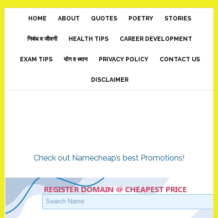
Skip
Skip
Skip
to
to
to
HOME
ABOUT
QUOTES
POETRY
STORIES
main
primary
footer
निबंध व जीवनी
HEALTH TIPS
CAREER DEVELOPMENT
content
sidebar
EXAM TIPS
योग व ध्यान
PRIVACY POLICY
CONTACT US
DISCLAIMER
Check out Namecheap’s best Promotions!