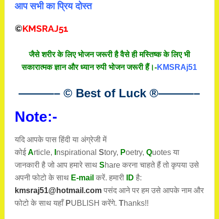
आप सभी का प्रिय दोस्त
©
KMSRAJ51
जैसे शरीर के लिए भोजन जरूरी है वैसे ही मस्तिष्क के लिए भी
सकारात्मक ज्ञान और ध्यान रुपी भोजन जरूरी हैं।-
KMSRAj51
———– © Best of Luck
®
———–
Note:-
यदि आपके पास हिंदी या अंग्रेजी में
कोई
A
rticle,
I
nspirational
S
tory
,
P
oetry,
Q
uotes
या
जानकारी है जो आप हमारे साथ
S
hare करना चाहते हैं तो कृपया उसे
अपनी फोटो के साथ
E-mail
करें. हमारी
ID
है:
kmsraj51@hotmail.com
पसंद आने पर हम उसे आपके नाम और
फोटो के साथ यहाँ
P
UBLISH करेंगे.
T
hanks!!