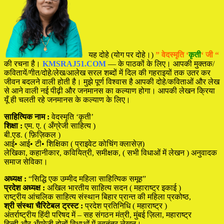
यह दोहे (योग पर दोहे।)
” वेदस्मृति ‘
कृती
‘ जी “
की रचना है।
KMSRAJ51.COM
— के पाठकों के लिए। आपकी मुक्तक/
कवितायें/गीत/दोहे/लेख/आलेख सरल शब्दों में दिल की गहराइयों तक उतर कर
जीवन बदलने वाली होती है। मुझे पूर्ण विश्वास है आपकी दोहे/कविताओं और लेख
से आने वाली नई पीढ़ी और जनमानस का कल्याण होगा। आपकी लेखन क्रिया
यूँ ही चलती रहे जनमानस के कल्याण के लिए।
साहित्यिक नाम :
वेदस्मृति ‘कृती’
शिक्षा :
एम. ए. ( अँग्रेजी साहित्य )
बी.एड. ( फ़िज़िकल )
आई• आई• टी• शिक्षिका ( प्राइवेट कोचिंग क्लासेज़)
लेखिका, कहानीकार, कवियित्री, समीक्षक, ( सभी विधाओं में लेखन ) अनुवादक
समाज सेविका।
अध्यक्ष :
“सिद्धि एक उम्मीद महिला साहित्यिक समूह”
प्रदेश अध्यक्ष :
अखिल भारतीय साहित्य सदन ( महाराष्ट्र इकाई )
राष्ट्रीय आंचलिक साहित्य संस्थान बिहार प्रान्त की महिला प्रकोष्ठ,
श्री संस्था चैरिटेबल ट्रस्ट :
प्रदेश प्रतिनिधि ( महाराष्ट्र )
अंतर्राष्ट्रीय हिंदी परिषद में – सह संगठन मंत्री, मुंबई ज़िला, महाराष्ट्र
हिन्दी और अँग्रेजी दोनों विधाओं में स्वतंत्र लेखन।