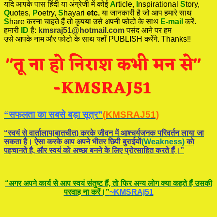
यदि आपके पास हिंदी या अंग्रेजी में कोई
A
rticle,
I
nspirational
S
tory
,
Q
uotes,
P
oetry,
S
hayari
etc.
या जानकारी है जो आप हमारे साथ
S
hare करना चाहते हैं तो कृपया उसे अपनी फोटो के साथ
E-mail
करें.
हमारी
ID
है:
kmsraj51@hotmail.com
पसंद आने पर हम
उसे आपके नाम और फोटो के साथ यहाँ PUBLISH करेंगे. Thanks!!
“सफलता का सबसे बड़ा सूत्र”
(KMSRAJ51)
“स्वयं से वार्तालाप(बातचीत) करके जीवन में आश्चर्यजनक परिवर्तन लाया जा
सकता है। ऐसा करके आप अपने भीतर छिपी बुराईयाें
(Weakness)
काे
पहचानते है, और स्वयं काे अच्छा बनने के लिए प्रोत्साहित करते हैं।”
“अगर अपने कार्य से आप स्वयं संतुष्ट हैं, ताे फिर अन्य लोग क्या कहते हैं उसकी
परवाह ना करें।”
~KMSRAj51