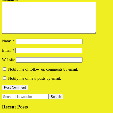
Name
*
Email
*
Website
Notify me of follow-up comments by email.
Notify me of new posts by email.
Primary
Search
this
Sidebar
website
Recent Posts