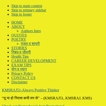
Skip to main content
Skip to primary sidebar
Skip to footer
HOME
ABOUT
Authors Intro
QUOTES
POETRY
ग़ज़ल व शायरी
STORIES
निबंध व जीवनी
Health Tips
CAREER DEVELOPMENT
EXAM TIPS
योग व ध्यान
Privacy Policy
CONTACT US
Disclaimer
KMSRAJ51-Always Positive Thinker
“तू ना हो निराश कभी मन से” – (KMSRAJ51, KMSRAJ, KMS)