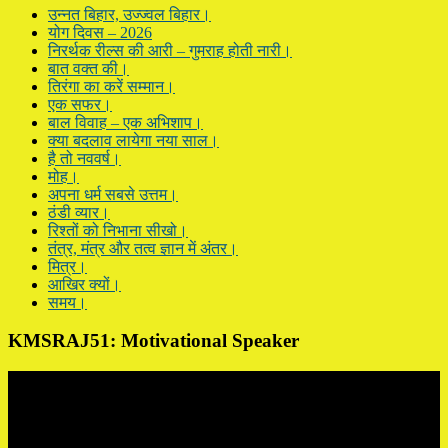
उन्नत बिहार, उज्ज्वल बिहार।
योग दिवस – 2026
निरर्थक रील्स की आरी – गुमराह होती नारी।
बात वक्त की।
तिरंगा का करें सम्मान।
एक सफर।
बाल विवाह – एक अभिशाप।
क्या बदलाव लायेगा नया साल।
है तो नववर्ष।
मोह।
अपना धर्म सबसे उत्तम।
ठंडी व्यार।
रिश्तों को निभाना सीखो।
तंत्र, मंत्र और तत्व ज्ञान में अंतर।
मित्र।
आखिर क्यों।
समय।
KMSRAJ51: Motivational Speaker
Video
Player