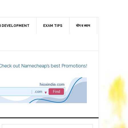
R DEVELOPMENT
EXAM TIPS
योग व ध्यान
Check out Namecheap’s best Promotions!
Primary
Search