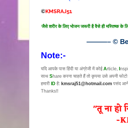
©
KMSRAJ51
जैसे शरीर के लिए भोजन जरूरी है वैसे ही मस्तिष्क के 
———– © Bes
Note:-
यदि आपके पास हिंदी या अंग्रेजी में कोई
A
rticle,
I
nsp
साथ
S
hare करना चाहते हैं तो कृपया उसे अपनी फोट
हमारी
ID
है:
kmsraj51@hotmail.com
पसंद आन
Thanks!!