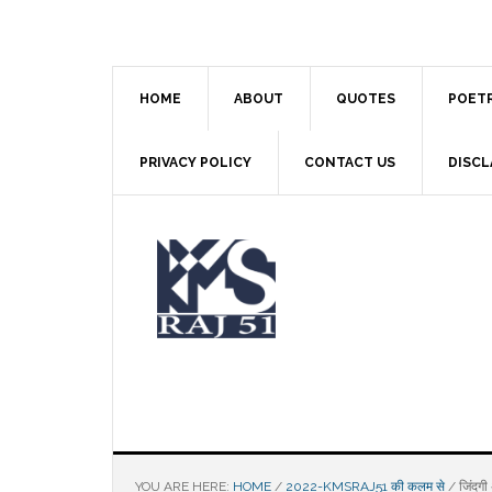
Skip
Skip
Skip
to
to
to
main
primary
footer
content
sidebar
HOME
ABOUT
QUOTES
POET
PRIVACY POLICY
CONTACT US
DISCL
YOU ARE HERE:
HOME
/
2022-KMSRAJ51 की कलम से
/
जिंदगी