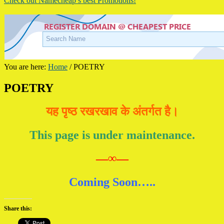
Check out Namecheap’s best Promotions!
You are here:
Home
/
POETRY
POETRY
यह पृष्ठ रखरखाव के अंतर्गत है।
This page is under maintenance.
—∞—
Coming Soon…..
Share this: