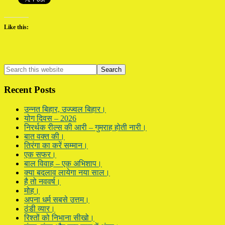
Like this:
Primary
Search
this
Sidebar
website
Recent Posts
उन्नत बिहार, उज्ज्वल बिहार।
योग दिवस – 2026
निरर्थक रील्स की आरी – गुमराह होती नारी।
बात वक्त की।
तिरंगा का करें सम्मान।
एक सफर।
बाल विवाह – एक अभिशाप।
क्या बदलाव लायेगा नया साल।
है तो नववर्ष।
मोह।
अपना धर्म सबसे उत्तम।
ठंडी व्यार।
रिश्तों को निभाना सीखो।