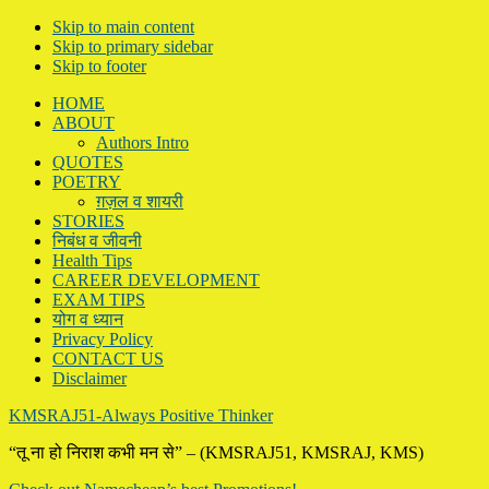
Skip to main content
Skip to primary sidebar
Skip to footer
HOME
ABOUT
Authors Intro
QUOTES
POETRY
ग़ज़ल व शायरी
STORIES
निबंध व जीवनी
Health Tips
CAREER DEVELOPMENT
EXAM TIPS
योग व ध्यान
Privacy Policy
CONTACT US
Disclaimer
KMSRAJ51-Always Positive Thinker
“तू ना हो निराश कभी मन से” – (KMSRAJ51, KMSRAJ, KMS)