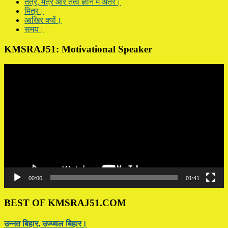
तंत्र, मंत्र और तत्व ज्ञान में अंतर।
मित्र।
आखिर क्यों।
समय।
KMSRAJ51: Motivational Speaker
Video
Player
00:00
01:41
BEST OF KMSRAJ51.COM
उन्नत बिहार, उज्ज्वल बिहार।