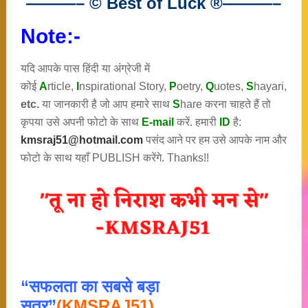
———– © Best of Luck
®
———–
Note:-
यदि आपके पास हिंदी या अंग्रेजी में
कोई
A
rticle,
I
nspirational
Story
,
P
oetry,
Q
uotes,
S
hayari,
etc.
या जानकारी है जो आप हमारे साथ
S
hare करना चाहते हैं तो
कृपया उसे अपनी फोटो के साथ
E-mail
करें. हमारी
ID
है:
kmsraj51@hotmail.com
पसंद आने पर हम उसे आपके नाम और
फोटो के साथ यहाँ PUBLISH करेंगे. Thanks!!
“सफलता का सबसे बड़ा
सूत्र”
(KMSRAJ51)