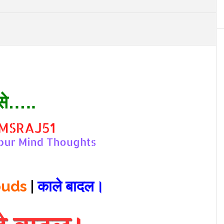
से…..
ouds
|
काले बादल।