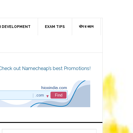
R DEVELOPMENT
EXAM TIPS
योग व ध्यान
Check out Namecheap’s best Promotions!
Primary
Search