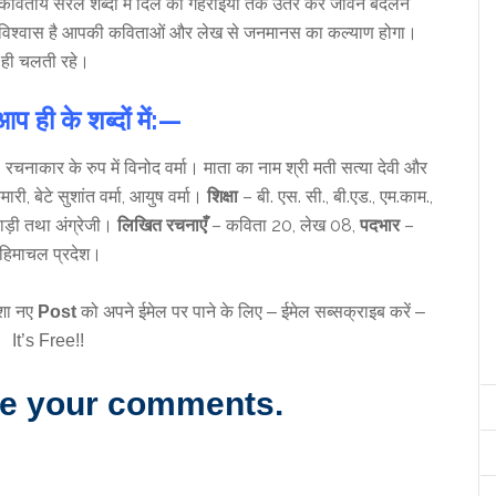
तायें सरल शब्दों में दिल की गहराइयों तक उतर कर जीवन बदलने
ूर्ण विश्वास है आपकी कविताओं और लेख से जनमानस का कल्याण होगा।
 ही चलती रहे।
ही के शब्दों में:—
ै, रचनाकार के रुप में विनोद वर्मा। माता का नाम श्री मती सत्या देवी और
ारी, बेटे सुशांत वर्मा, आयुष वर्मा।
शिक्षा
– बी. एस. सी., बी.एड., एम.काम.,
हाड़ी तथा अंग्रेजी।
लिखित रचनाएँ
– कविता 20, लेख 08,
पदभार
–
 हिमाचल प्रदेश।
शा नए
Post
को अपने ईमेल पर पाने के लिए – ईमेल सब्सक्राइब करें –
It’s Free!!
re your comments.