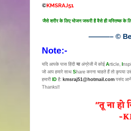
©
KMSRAJ51
जैसे शरीर के लिए भोजन जरूरी है वैसे ही मस्तिष्क के 
———– © Bes
Note:-
यदि आपके पास हिंदी
या
अंग्रेजी में कोई
A
rticle,
I
nsp
जो आप हमारे साथ
S
hare करना चाहते हैं तो कृपया 
हमारी
ID
है:
kmsraj51@hotmail.com
पसंद आन
Thanks!!