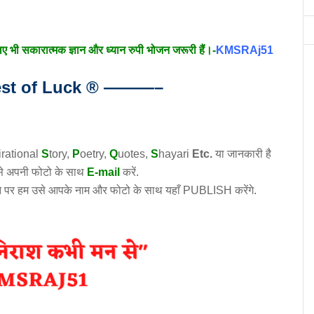
लिए भी सकारात्मक ज्ञान और ध्यान रुपी भोजन जरूरी हैं।-
KMSRAj51
t of Luck
®
———–
irational
S
tory
,
P
oetry,
Q
uotes,
S
hayari
Etc.
या जानकारी है
उसे अपनी फोटो के साथ
E-mail
करें.
े पर हम उसे आपके नाम और फोटो के साथ यहाँ PUBLISH करेंगे.