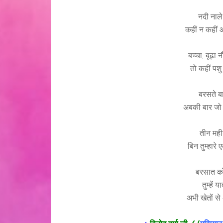
नदी नाले
कहीं न कहीं
बच्चा, बूढ़ा
तो कहीं पशु
बरसते बाद
अबकी बार जो ब
तीन मही
बिन तुम्हारे
बरसात को
तुम्हें
अभी खेतों स