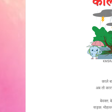
काले ब
अब तो कारना
बेवक्त, 
सड़क, मोहल्