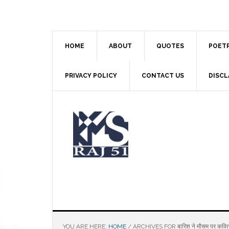
Skip
Skip
Skip
to
to
to
main
primary
footer
content
sidebar
HOME
ABOUT
QUOTES
POET
PRIVACY POLICY
CONTACT US
DISCL
YOU ARE HERE:
HOME
/
ARCHIVES FOR बारिश ने मौसम पर कवित