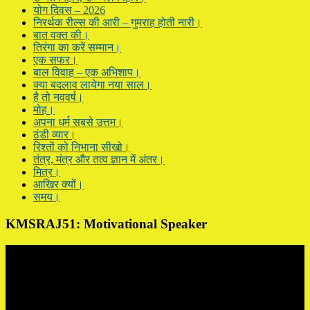
योग दिवस – 2026
निरर्थक रील्स की आरी – गुमराह होती नारी।
बात वक्त की।
तिरंगा का करें सम्मान।
एक सफर।
बाल विवाह – एक अभिशाप।
क्या बदलाव लायेगा नया साल।
है तो नववर्ष।
मोह।
अपना धर्म सबसे उत्तम।
ठंडी व्यार।
रिश्तों को निभाना सीखो।
तंत्र, मंत्र और तत्व ज्ञान में अंतर।
मित्र।
आखिर क्यों।
समय।
KMSRAJ51: Motivational Speaker
Video
Player