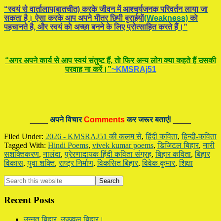
“स्वयं से वार्तालाप(बातचीत) करके जीवन में आश्चर्यजनक परिवर्तन लाया जा
सकता है। ऐसा करके आप अपने भीतर छिपी बुराईयाें
(Weakness)
काे
पहचानते है, और स्वयं काे अच्छा बनने के लिए प्रोत्साहित करते हैं।”
“अगर अपने कार्य से आप स्वयं संतुष्ट हैं, ताे फिर अन्य लोग क्या कहते हैं उसकी
परवाह ना करें।”
~KMSRAj51
____
अपने विचार
Comments
कर जरूर बताएं!
____
Filed Under:
2026 - KMSRAJ51 की कलम से
,
हिंदी कविता
,
हिन्दी-कविता
Tagged With:
Hindi Poems
,
vivek kumar poems
,
डिजिटल बिहार
,
नारी
सशक्तिकरण
,
नालंदा
,
प्रेरणादायक हिंदी कविता संग्रह
,
बिहार कविता
,
बिहार
विकास
,
युवा शक्ति
,
राष्ट्र निर्माण
,
विकसित बिहार
,
विवेक कुमार
,
शिक्षा
Primary
Search
this
Sidebar
website
Recent Posts
उन्नत बिहार, उज्ज्वल बिहार।