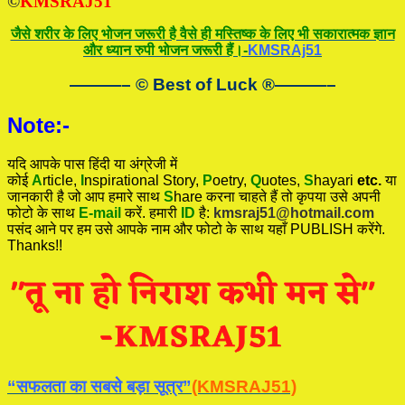
©
KMSRAJ51
जैसे शरीर के लिए भोजन जरूरी है वैसे ही मस्तिष्क के लिए भी सकारात्मक ज्ञान
और ध्यान रुपी भोजन जरूरी हैं।-
KMSRAj51
———– © Best of Luck
®
———–
Note:-
यदि आपके पास हिंदी या अंग्रेजी में
कोई
A
rticle,
I
nspirational
Story
,
P
oetry,
Q
uotes,
S
hayari
etc.
या
जानकारी है जो आप हमारे साथ
S
hare करना चाहते हैं तो कृपया उसे अपनी
फोटो के साथ
E-mail
करें. हमारी
ID
है:
kmsraj51@hotmail.com
पसंद आने पर हम उसे आपके नाम और फोटो के साथ यहाँ PUBLISH करेंगे.
Thanks!!
“सफलता का सबसे बड़ा सूत्र”
(KMSRAJ51)