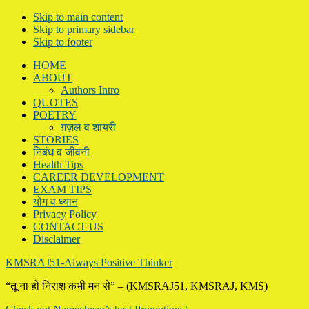
Skip to main content
Skip to primary sidebar
Skip to footer
HOME
ABOUT
Authors Intro
QUOTES
POETRY
ग़ज़ल व शायरी
STORIES
निबंध व जीवनी
Health Tips
CAREER DEVELOPMENT
EXAM TIPS
योग व ध्यान
Privacy Policy
CONTACT US
Disclaimer
KMSRAJ51-Always Positive Thinker
“तू ना हो निराश कभी मन से” – (KMSRAJ51, KMSRAJ, KMS)