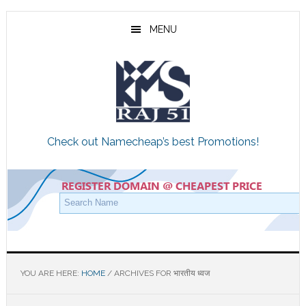
Skip
Skip
Skip
to
to
to
MENU
main
primary
footer
content
sidebar
Check out Namecheap’s best Promotions!
YOU ARE HERE:
HOME
/
ARCHIVES FOR भारतीय ध्वज