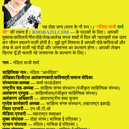
यह दोहा छन्द (माता के नौ रूप।)
“नंदिता माजी
शर्मा
जी”
की रचना है।
KMSRAJ51.COM
— के पाठकों के लिए। आपकी
मुक्तक/कवितायें/गीत/दोहे/लेख/आलेख सरल शब्दों में दिल की गहराइयों तक उतर
कर जीवन बदलने वाली होती है। मुझे पूर्ण विश्वास है आपकी दोहे/कविताओं और
लेख से आने वाली नई पीढ़ी और जनमानस का कल्याण होगा। आपकी लेखन
क्रिया यूँ ही चलती रहे जनमानस के कल्याण के लिए।
नाम –
नंदिता माजी शर्मा
साहित्यिक नाम :
नंदिता “आनंदिता”
लेखिका/डिजीटल अलंकरणकर्ता/कवियत्री/समाज सेविका
संस्थापक/अध्यक्ष —
कर्मा फाऊंडेशन
राष्ट्रीय सह-अध्यक्ष —
साहित्य संगम संस्थान (पंजीकृत साहित्यिक संस्था)
अलंकरण प्रमुख —
साहित्योदय(पंजीकृत साहित्यिक संस्था)
अलंकरण अधिकारी —
अंतरराष्ट्रीय शब्द सृजन
प्रदेश कार्यकारी अध्यक्ष —
साहित्य संगम संस्थान, (महाराष्ट्र इकाई)
जिला प्रभारी —
एन.जी.टी.ओ
मीडिया प्रभारी —
महाराष्ट्र शब्दाक्षर
मुख्य संपादक —
दोहा संगम ( मासिक ई पत्रिका )
प्रधान संपादक —
वंदिता ( मासिक ई पत्रिका )