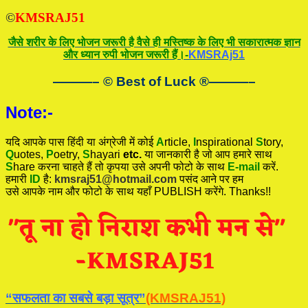
©
KMSRAJ51
जैसे शरीर के लिए भोजन जरूरी है वैसे ही मस्तिष्क के लिए भी सकारात्मक ज्ञान
और ध्यान रुपी भोजन जरूरी हैं।-
KMSRAj51
———– © Best of Luck
®
———–
Note:-
यदि आपके पास हिंदी या अंग्रेजी में कोई
A
rticle,
I
nspirational
S
tory
,
Q
uotes,
P
oetry,
S
hayari
etc.
या जानकारी है जो आप हमारे साथ
S
hare करना चाहते हैं तो कृपया उसे अपनी फोटो के साथ
E-mail
करें.
हमारी
ID
है:
kmsraj51@hotmail.com
पसंद आने पर हम
उसे आपके नाम और फोटो के साथ यहाँ PUBLISH करेंगे. Thanks!!
“सफलता का सबसे बड़ा सूत्र”
(KMSRAJ51)