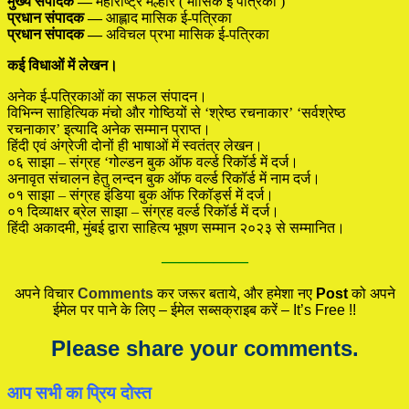
मुख्य संपादक —
महाराष्ट्र मल्हार ( मासिक ई पत्रिका )
प्रधान संपादक —
आह्लाद मासिक ई-पत्रिका
प्रधान संपादक —
अविचल प्रभा मासिक ई-पत्रिका
कई विधाओं में लेखन।
अनेक ई-पत्रिकाओं का सफल संपादन।
विभिन्न साहित्यिक मंचो और गोष्ठियों से ‘श्रेष्ठ रचनाकार’ ‘सर्वश्रेष्ठ
रचनाकार’ इत्यादि अनेक सम्मान प्राप्त।
हिंदी एवं अंग्रेजी दोनों ही भाषाओं में स्वतंत्र लेखन।
०६ साझा – संग्रह ‘गोल्डन बुक ऑफ वर्ल्ड रिकॉर्ड में दर्ज।
अनावृत संचालन हेतु लन्दन बुक ऑफ वर्ल्ड रिकॉर्ड में नाम दर्ज।
०१ साझा – संग्रह इंडिया बुक ऑफ रिकॉर्ड्स में दर्ज।
०१ दिव्याक्षर ब्रेल साझा – संग्रह वर्ल्ड रिकॉर्ड में दर्ज।
हिंदी अकादमी, मुंबई द्वारा साहित्य भूषण सम्मान २०२३ से सम्मानित।
—————
अपने विचार
Comments
कर जरूर बताये, और हमेशा नए
Post
को अपने
ईमेल पर पाने के लिए – ईमेल सब्सक्राइब करें – It’s Free !!
Please share your comments.
आप सभी का प्रिय दोस्त