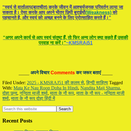
“स्वयं से वार्तालाप(बातचीत) करके जीवन में आश्चर्यजनक परिवर्तन लाया जा
सकता है। ऐसा करके आप अपने भीतर छिपी बुराईयाें
(Weakness)
काे
पहचानते है, और स्वयं काे अच्छा बनने के लिए प्रोत्साहित करते हैं।”
“अगर अपने कार्य से आप स्वयं संतुष्ट हैं, ताे फिर अन्य लोग क्या कहते हैं उसकी
परवाह ना करें।”
~KMSRAj51
____
अपने विचार
Comments
कर जरूर बताएं
____
Filed Under:
2025 - KMSRAJ51 की कलम से
,
हिन्दी साहित्य
Tagged
With:
Mata Ke Nau Roop Doha In Hindi
,
Nandita Maji Sharma
,
दोहा छन्द
,
नन्दिता माजी शर्मा
,
माता के नौ रूप
,
माता के नौ रूप - नन्दिता माजी
शर्मा
,
माता के नौ रूप दोहा हिंदी में
Primary
Search
this
Sidebar
website
Recent Posts