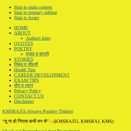
Skip to main content
Skip to primary sidebar
Skip to footer
HOME
ABOUT
Authors Intro
QUOTES
POETRY
ग़ज़ल व शायरी
STORIES
निबंध व जीवनी
Health Tips
CAREER DEVELOPMENT
EXAM TIPS
योग व ध्यान
Privacy Policy
CONTACT US
Disclaimer
KMSRAJ51-Always Positive Thinker
“तू ना हो निराश कभी मन से” – (KMSRAJ51, KMSRAJ, KMS)