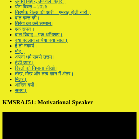
उन्नत बिहार, उज्ज्वल बिहार।
योग दिवस – 2026
निरर्थक रील्स की आरी – गुमराह होती नारी।
बात वक्त की।
तिरंगा का करें सम्मान।
एक सफर।
बाल विवाह – एक अभिशाप।
क्या बदलाव लायेगा नया साल।
है तो नववर्ष।
मोह।
अपना धर्म सबसे उत्तम।
ठंडी व्यार।
रिश्तों को निभाना सीखो।
तंत्र, मंत्र और तत्व ज्ञान में अंतर।
मित्र।
आखिर क्यों।
समय।
KMSRAJ51: Motivational Speaker
Video
Player