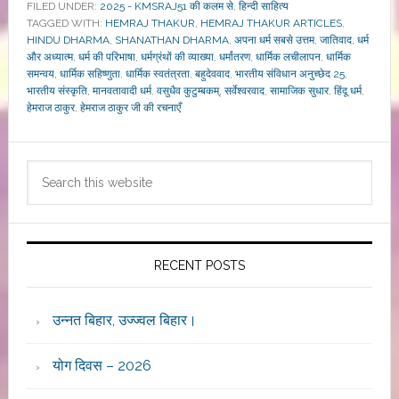
FILED UNDER:
2025 - KMSRAJ51 की कलम से
,
हिन्दी साहित्य
TAGGED WITH:
HEMRAJ THAKUR
,
HEMRAJ THAKUR ARTICLES
,
HINDU DHARMA
,
SHANATHAN DHARMA
,
अपना धर्म सबसे उत्तम
,
जातिवाद
,
धर्म
और अध्यात्म
,
धर्म की परिभाषा
,
धर्मग्रंथों की व्याख्या
,
धर्मांतरण
,
धार्मिक लचीलापन
,
धार्मिक
समन्वय
,
धार्मिक सहिष्णुता
,
धार्मिक स्वतंत्रता
,
बहुदेववाद
,
भारतीय संविधान अनुच्छेद 25
,
भारतीय संस्कृति
,
मानवतावादी धर्म
,
वसुधैव कुटुम्बकम्
,
सर्वेश्वरवाद
,
सामाजिक सुधार
,
हिंदू धर्म
,
हेमराज ठाकुर
,
हेमराज ठाकुर जी की रचनाएँ
Primary
Search
Sidebar
this
website
RECENT POSTS
उन्नत बिहार, उज्ज्वल बिहार।
योग दिवस – 2026