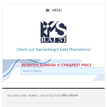
Skip
Skip
Skip
to
to
to
MENU
main
primary
footer
content
sidebar
Check out Namecheap’s best Promotions!
YOU ARE HERE:
HOME
/
ARCHIVES FOR धार्मिक लचीलापन