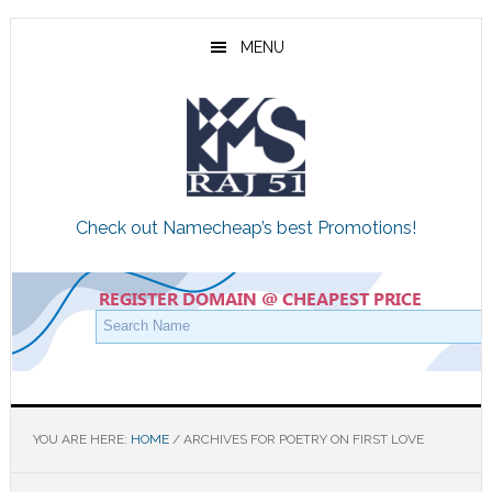
Skip
Skip
Skip
to
to
to
MENU
main
primary
footer
content
sidebar
Check out Namecheap’s best Promotions!
YOU ARE HERE:
HOME
/
ARCHIVES FOR POETRY ON FIRST LOVE