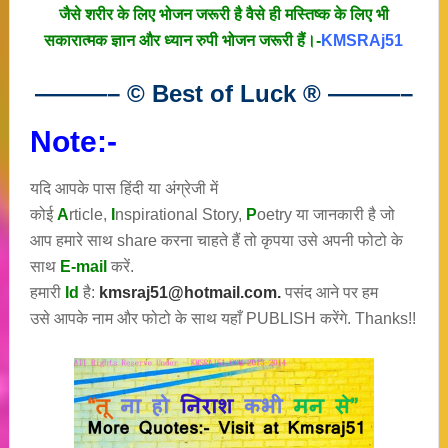
जैसे शरीर के लिए भोजन जरूरी है वैसे ही मस्तिष्क के लिए भी
सकारात्मक ज्ञान और ध्यान रुपी भोजन जरूरी हैं।-
KMSRAj51
———– © Best of Luck
®
———–
Note:-
यदि आपके पास हिंदी या अंग्रेजी में
कोई
A
rticle,
I
nspirational
Story
,
P
oetry
या जानकारी है जो
आप हमारे साथ share करना चाहते हैं तो कृपया उसे अपनी फोटो के
साथ
E-mail
करें.
हमारी
Id
है:
kmsraj51@hotmail.com.
पसंद आने पर हम
उसे आपके नाम और फोटो के साथ यहाँ PUBLISH करेंगे. Thanks!!