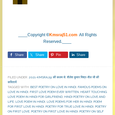
____Copyright
©
Kmsraj51.com
All Rights
Reserved.____
Share
Share
Pin
Share
FILED UNDER:
2021-KMSRAJ51 की कलम से
,
शैलेश कुमार मिश्र-शैल जी की
कवितायें
TAGGED WITH:
BEST POETRY ON LOVE IN HINDI
,
FAMOUS POEMS ON
LOVE IN HINDI
,
FIRST LOVE POEM EVER WRITTEN
,
HEART TOUCHING
LOVE POEM IN HINDI FOR GIRLFRIEND
,
HINDI POETRY ON LOVE AND
LIFE
,
LOVE POEM IN HINDI
,
LOVE POEMS FOR HER IN HINDI
,
POEM
FOR FIRST LOVE IN HINDI
,
POETRY FOR TRUE LOVE IN HINDI
,
POETRY
ON FIRST LOVE
,
POETRY ON FIRST LOVE IN HINDI
,
POETRY ON SELF