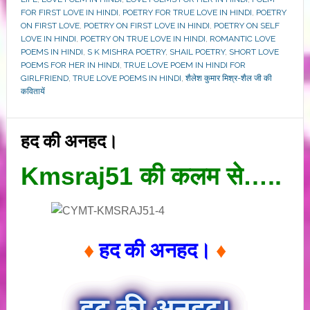
FOR FIRST LOVE IN HINDI
,
POETRY FOR TRUE LOVE IN HINDI
,
POETRY
ON FIRST LOVE
,
POETRY ON FIRST LOVE IN HINDI
,
POETRY ON SELF
LOVE IN HINDI
,
POETRY ON TRUE LOVE IN HINDI
,
ROMANTIC LOVE
POEMS IN HINDI
,
S K MISHRA POETRY
,
SHAIL POETRY
,
SHORT LOVE
POEMS FOR HER IN HINDI
,
TRUE LOVE POEM IN HINDI FOR
GIRLFRIEND
,
TRUE LOVE POEMS IN HINDI
,
शैलेश कुमार मिश्र-शैल जी की
कवितायें
हद की अनहद।
Kmsraj51 की कलम से…..
♦
हद की अनहद।
♦