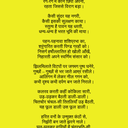
रग-रग में कौन छिपा अपना,
रहता जिससे विराग बड़ा।
कैसी सुंदर यह नगरी,
कैसी इसकी सुलक्षण काया।
स्तुत्य है पावन यह धरती,
धन्य-धन्य है भरत भूमि की माया।
पहन-पहनावा शशिप्रभा का,
श्रृंगारित करती पिण्ड ग्रहों को।
निसर्ग हर्षोल्लातित हो खोली आँखें,
निहारती अपने स्वर्णिम संसार को।
झिलमिलाते विटपों पर जगमग पुष्प घनेरे,
गुच्छों – गुच्छों से भर जाते आम्र रसीले।
आलिंगन में लेकर नील गगन को,
कभी दृश्य कभी दर्पण बन जाते निराले।
कलरव करती कहीं कोकिला सारी,
उड़-उड़कर बैठती डाली-डाली।
चितचोर चंचल-सी तितलियाँ उड़ बैठती,
यह फूल डाली उस फूल डाली।
हरित वनों के उन्मुक्त कंठों से,
निर्झरी बन जाते झरने नाले।
घुल-घुलकर वादियों में चंद्रभूति-सी,