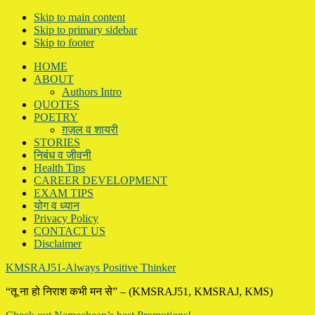
Skip to main content
Skip to primary sidebar
Skip to footer
HOME
ABOUT
Authors Intro
QUOTES
POETRY
ग़ज़ल व शायरी
STORIES
निबंध व जीवनी
Health Tips
CAREER DEVELOPMENT
EXAM TIPS
योग व ध्यान
Privacy Policy
CONTACT US
Disclaimer
KMSRAJ51-Always Positive Thinker
“तू ना हो निराश कभी मन से” – (KMSRAJ51, KMSRAJ, KMS)