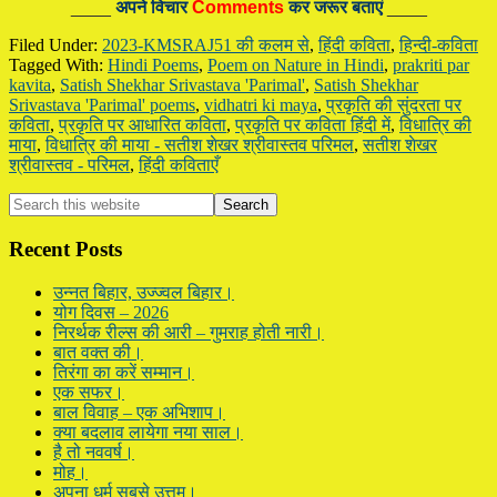
____
अपने विचार
Comments
कर जरूर बताएं
____
Filed Under:
2023-KMSRAJ51 की कलम से
,
हिंदी कविता
,
हिन्दी-कविता
Tagged With:
Hindi Poems
,
Poem on Nature in Hindi
,
prakriti par
kavita
,
Satish Shekhar Srivastava 'Parimal'
,
Satish Shekhar
Srivastava 'Parimal' poems
,
vidhatri ki maya
,
प्रकृति की सुंदरता पर
कविता
,
प्रकृति पर आधारित कविता
,
प्रकृति पर कविता हिंदी में
,
विधात्रि की
माया
,
विधात्रि की माया - सतीश शेखर श्रीवास्तव परिमल
,
सतीश शेखर
श्रीवास्तव - परिमल
,
हिंदी कविताएँ
Primary
Search
this
Sidebar
website
Recent Posts
उन्नत बिहार, उज्ज्वल बिहार।
योग दिवस – 2026
निरर्थक रील्स की आरी – गुमराह होती नारी।
बात वक्त की।
तिरंगा का करें सम्मान।
एक सफर।
बाल विवाह – एक अभिशाप।
क्या बदलाव लायेगा नया साल।
है तो नववर्ष।
मोह।
अपना धर्म सबसे उत्तम।