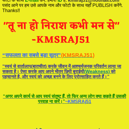
फोटो के साथ
E-mail
करें. हमारी
ID
है:
kmsraj51@hotmail.com
पसंद आने पर हम उसे आपके नाम और फोटो के साथ यहाँ PUBLISH करेंगे.
Thanks!!
“सफलता का सबसे बड़ा सूत्र”
(KMSRAJ51)
“स्वयं से वार्तालाप(बातचीत) करके जीवन में आश्चर्यजनक परिवर्तन लाया जा
सकता है। ऐसा करके आप अपने भीतर छिपी बुराईयाें
(Weakness)
काे
पहचानते है, और स्वयं काे अच्छा बनने के लिए प्रोत्साहित करते हैं।”
“अगर अपने कार्य से आप स्वयं संतुष्ट हैं, ताे फिर अन्य लोग क्या कहते हैं उसकी
परवाह ना करें।”
~KMSRAj51