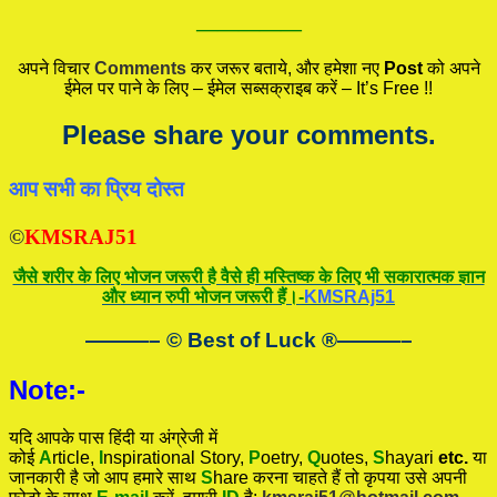
—————
अपने विचार
Comments
कर जरूर बताये, और हमेशा नए
Post
को अपने
ईमेल पर पाने के लिए – ईमेल सब्सक्राइब करें – It’s Free !!
Please share your comments.
आप सभी का प्रिय दोस्त
©
KMSRAJ51
जैसे शरीर के लिए भोजन जरूरी है वैसे ही मस्तिष्क के लिए भी सकारात्मक ज्ञान
और ध्यान रुपी भोजन जरूरी हैं।-
KMSRAj51
———– © Best of Luck
®
———–
Note:-
यदि आपके पास हिंदी या अंग्रेजी में
कोई
A
rticle,
I
nspirational
Story
,
P
oetry,
Q
uotes,
S
hayari
etc.
या
जानकारी है जो आप हमारे साथ
S
hare करना चाहते हैं तो कृपया उसे अपनी