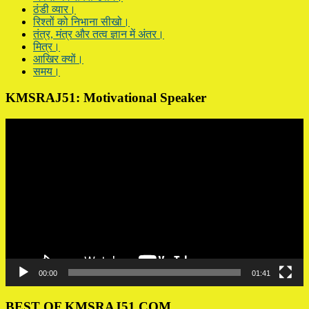
ठंडी व्यार।
रिश्तों को निभाना सीखो।
तंत्र, मंत्र और तत्व ज्ञान में अंतर।
मित्र।
आखिर क्यों।
समय।
KMSRAJ51: Motivational Speaker
Video
Player
00:00
01:41
BEST OF KMSRAJ51.COM