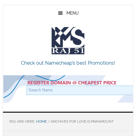
Skip
Skip
Skip
to
to
to
MENU
main
primary
footer
content
sidebar
Check out Namecheap’s best Promotions!
YOU ARE HERE:
HOME
/
ARCHIVES FOR LOVE IS PARAMOUNT