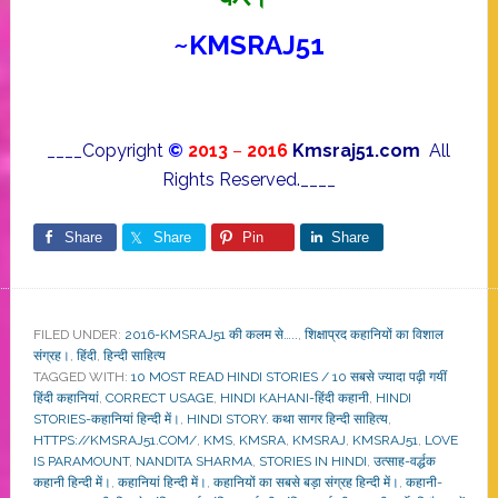
~
KMSRAJ51
____Copyright
©
2013
–
2016
Kmsraj51.com
All
Rights Reserved.____
Share
Share
Pin
Share
FILED UNDER:
2016-KMSRAJ51 की कलम से…..
,
शिक्षाप्रद कहानियों का विशाल
संग्रह।
,
हिंदी
,
हिन्दी साहित्य
TAGGED WITH:
10 MOST READ HINDI STORIES / 10 सबसे ज्यादा पढ़ी गयीं
हिंदी कहानियां
,
CORRECT USAGE
,
HINDI KAHANI-हिंदी कहानी
,
HINDI
STORIES-कहानियां हिन्दी में।
,
HINDI STORY. कथा सागर हिन्दी साहित्य
,
HTTPS://KMSRAJ51.COM/
,
KMS
,
KMSRA
,
KMSRAJ
,
KMSRAJ51
,
LOVE
IS PARAMOUNT
,
NANDITA SHARMA
,
STORIES IN HINDI
,
उत्साह-वर्द्धक
कहानी हिन्दी में।
,
कहानियां हिन्दी में।
,
कहानियों का सबसे बड़ा संग्रह हिन्दी में।
,
कहानी-