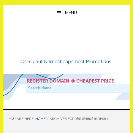
Skip
Skip
Skip
to
to
to
MENU
main
primary
footer
content
sidebar
Check out Namecheap’s best Promotions!
YOU ARE HERE:
HOME
/
ARCHIVES FOR हिंदी कविताओं का संग्रह।