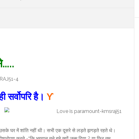
…..
ही सर्वोपरि है।
ϒ
के घर में शांति नहीं थी। सभी एक दूसरे से लड़ते झगड़ते रहते थे।
ोषारोपण करते -“कि भगवान् तूने हमे क्यों जन्म दिया ? या फिर तुम