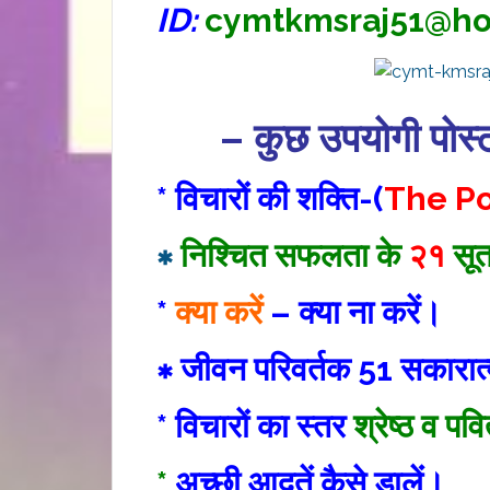
ID:
cymtkmsraj51@ho
– कुछ उपयोगी पोस्
* विचारों की शक्ति-(
The Po
∗
निश्चित सफलता के
२१
सूत
*
क्या करें
– क्या ना करें।
∗ जीवन परिवर्तक 51 सकारा
* विचारों का स्तर
श्रेष्ठ व पव
*
अच्छी आदतें कैसे डालें।