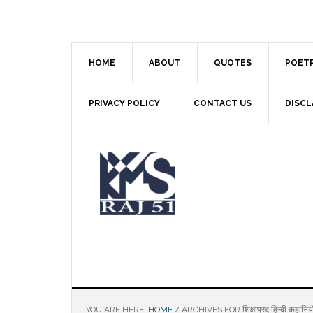
Skip
Skip
Skip
to
to
to
main
primary
footer
content
sidebar
HOME
ABOUT
QUOTES
POET
PRIVACY POLICY
CONTACT US
DISCL
YOU ARE HERE:
HOME
/
ARCHIVES FOR शिक्षाप्रद हिन्दी कहानियाे