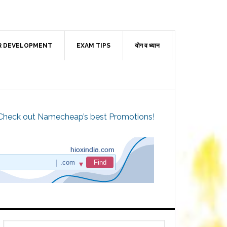
R DEVELOPMENT
EXAM TIPS
योग व ध्यान
Check out Namecheap’s best Promotions!
Primary
Search