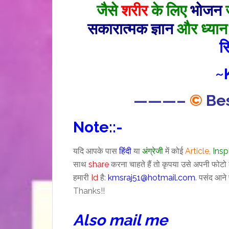
जैसे
शरीर
के लिए
भोजन
ज
सकारात्मक ज्ञान
और ध्यान 
स
~
———–
©
Bes
Note::-
यदि आपके पास
हिंदी
या
अंग्रेजी
में कोई
Article,
I
nsp
साथ
share
करना चाहते हैं तो कृपया उसे अपनी फोट
हमारी
Id
है:
kmsraj51@hotmail.com
. पसंद आन
Thanks!!
Also mail me