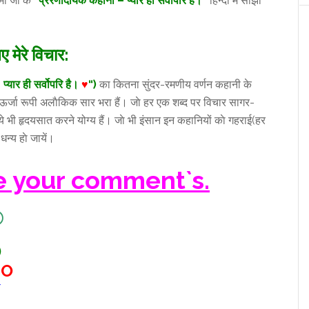
्मा जी के
“प्रेरणादायक कहानी – प्यार ही सर्वोपरि है
।”
हिन्दी में साझा
िए मेरे विचार:
♥
प्यार ही सर्वोपरि है।
♥
“)
का कितना सुंदर-रमणीय वर्णन कहानी के
क ऊर्जा रूपी अलाैकिक सार भरा हैं। जाे हर एक शब्द पर विचार सागर-
ुँये भी हृदयसात करने योग्य हैं। जाे भी इंसान इन कहानियों काे गहराई(हर
्य हाे जायें।
e your comment`s.
®
)
EO
/