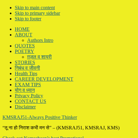
Skip to main content
Skip to primary sidebar
Skip to footer
HOME
ABOUT
Authors Intro
QUOTES
POETRY
ग़ज़ल व शायरी
STORIES
निबंध व जीवनी
Health Tips
CAREER DEVELOPMENT
EXAM TIPS
योग व ध्यान
Privacy Policy
CONTACT US
Disclaimer
KMSRAJ51-Always Positive Thinker
“तू ना हो निराश कभी मन से” – (KMSRAJ51, KMSRAJ, KMS)