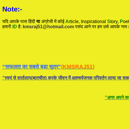
Note:-
यदि आपके पास हिंदी
या
अंग्रेजी में कोई
A
rticle,
I
nspirational
S
tory
,
P
oet
हमारी
ID
है:
kmsraj51@hotmail.com
पसंद आने पर हम उसे आपके नाम
“सफलता का सबसे बड़ा सूत्र”
(KMSRAJ51)
“स्वयं से वार्तालाप(बातचीत) करके जीवन में आश्चर्यजनक परिवर्तन लाया जा सक
“अगर अपने कार्