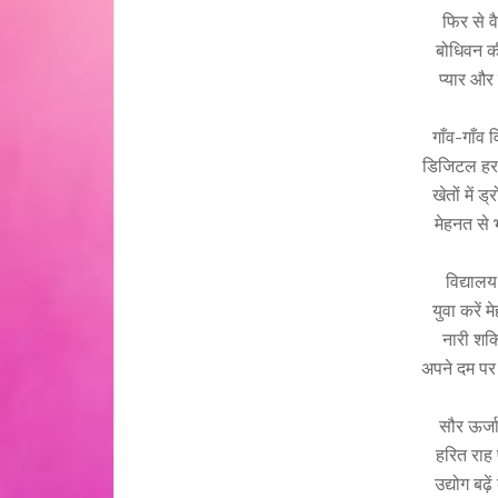
फिर से व
बोधिवन की
प्यार और 
गाँव-गाँव 
डिजिटल हर 
खेतों में ड
मेहनत से 
विद्यालय
युवा करें
नारी शक्
अपने दम प
सौर ऊर्ज
हरित राह
उद्योग बढ़