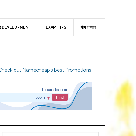
R DEVELOPMENT
EXAM TIPS
योग व ध्यान
Check out Namecheap’s best Promotions!
Primary
Search