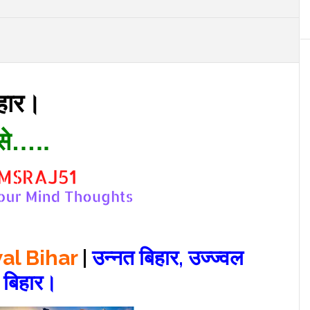
िहार।
से…..
wal Bihar
|
उन्नत बिहार, उज्ज्वल
बिहार।