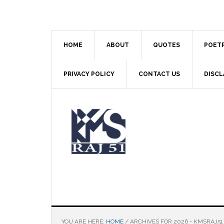
Skip
Skip
Skip
to
to
to
main
primary
footer
content
sidebar
HOME
ABOUT
QUOTES
POET
PRIVACY POLICY
CONTACT US
DISCL
YOU ARE HERE:
HOME
/
ARCHIVES FOR 2026 - KMSRAJ51 क