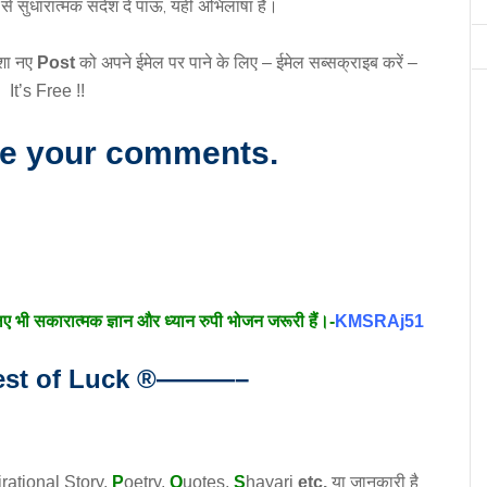
 सुधारात्मक संदेश दे पाऊं, यही अभिलाषा है।
शा नए
Post
को अपने ईमेल पर पाने के लिए – ईमेल सब्सक्राइब करें –
It’s Free !!
re your comments.
लिए भी सकारात्मक ज्ञान और ध्यान रुपी भोजन जरूरी हैं।-
KMSRAj51
t of Luck
®
———–
irational
Story
,
P
oetry,
Q
uotes,
S
hayari
etc.
या जानकारी है