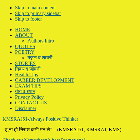
Skip to main content
Skip to primary sidebar
Skip to footer
HOME
ABOUT
Authors Intro
QUOTES
POETRY
ग़ज़ल व शायरी
STORIES
निबंध व जीवनी
Health Tips
CAREER DEVELOPMENT
EXAM TIPS
योग व ध्यान
Privacy Policy
CONTACT US
Disclaimer
KMSRAJ51-Always Positive Thinker
“तू ना हो निराश कभी मन से” – (KMSRAJ51, KMSRAJ, KMS)