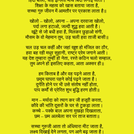
हिंदी बोलो, चाहे इंग्लिश माथे बिंदी लगाई जाती।
शिक्षा के महत्व को खास बताया जाता है,
सच्चा गुरु जीवन में आमतौर पर प्रकाश लाता है॥
खोलो – खोलो, अपना – अपना दरवाजा खोलो,
पर्दा लगा हटाओ, जल्दी शुद्ध हवा आती है।
खूंटे से जो बधी हवा है, मिलकर छुड़ाओ संगी,
मौसम के वो मेहमान तुम, उड़ चली हवा ताजी बासी॥
चल उड़ चल कहीं और जहां खुश हो मंजिल का ठौर,
हवा बह रही मधुर सुहानी, राष्ट्र प्रेम जगाने आती।
यह देश तुम्हारा तुम्हीं हो नेता, रस्ते कठिन चलो सम्हाल,
तुम अपने हो इसलिए कहता, आता अक्सर ही॥
हम किताब है और वह पढ़ने आता है,
छद्म घाघरा पहने कोई पढ़ने जाता है।
दुर्गति होने पर भी उसे संतोष नहीं होता,
पाप कर्मों से प्रेरित शुभ बुद्धि हरण होती॥
मान – मर्यादा को त्याग कर जी हजूरी करता,
कौवे की भांति दूसरों के घर से टुकड़ा लाता।
कच्चे – पक्के बाल अपना मुखड़ा दिखलाता,
छम – छम अलबेला सर पर ताज बताता॥
सच्चा गुरुजी आता तो अंधियारा मीट जाता है,
लक्ष्य दिखाई देने लगता, पग आगे बढ़ जाता है।