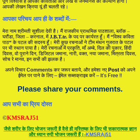
पूर्ण विश्वास है आपकी कविताओं और लेख से जनमानस का कल्याण होगा।
आपकी लेखन क्रिया यूं ही चलती रहे।
आपका परिचय आप ही के शब्दों में:—
मेरा नाम श्रीमती सुशीला देवी है। मैं राजकीय प्राथमिक पाठशाला, ब्लॉक –
घरौंडा, जिला – करनाल, में
J.B.T.tr.
के पद पर कार्यरत हूँ। मैं
“
विश्व कविता
पाठ
“
के पटल की सदस्य हूँ। मेरी कुछ रचनाओं ने टीम मंथन गुजरात के पटल
पर भी स्थान पाया है। मेरी रचनाओं में प्रकृति, माँ अम्बे, दिल की पुकार, हिंदी
दिवस, वो पुराने दिन, डिजिटल जमाना, नारी, वक्त, नया जमाना, मित्रता दिवस,
सोच रे मानव, इन सभी की झलक है।
अपने विचार
Comments
कर जरूर बताये, और हमेशा नए
Post
को अपने
ईमेल पर पाने के लिए – ईमेल सब्सक्राइब करें – It’s Free !!
Please share your comments.
आप सभी का प्रिय दोस्त
©
KMSRAJ51
जैसे शरीर के लिए भोजन जरूरी है वैसे ही मस्तिष्क के लिए भी सकारात्मक ज्ञान
और ध्यान रुपी भोजन जरूरी हैं।-
KMSRAj51