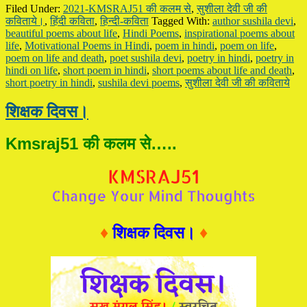
Filed Under:
2021-KMSRAJ51 की कलम से
,
सुशीला देवी जी की
कविताये।
,
हिंदी कविता
,
हिन्दी-कविता
Tagged With:
author sushila devi
,
beautiful poems about life
,
Hindi Poems
,
inspirational poems about
life
,
Motivational Poems in Hindi
,
poem in hindi
,
poem on life
,
poem on life and death
,
poet sushila devi
,
poetry in hindi
,
poetry in
hindi on life
,
short poem in hindi
,
short poems about life and death
,
short poetry in hindi
,
sushila devi poems
,
सुशीला देवी जी की कविताये
शिक्षक दिवस।
Kmsraj51 की कलम से…..
♦
शिक्षक दिवस।
♦