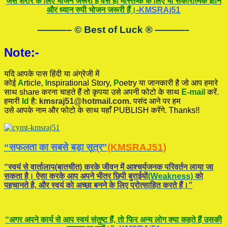
जैसे शरीर के लिए भोजन जरूरी है वैसे ही मस्तिष्क के लिए भी सकारात्मक ज्ञान
और ध्यान रुपी भोजन जरूरी हैं।-
KMSRAj51
———– © Best of Luck
®
———–
Note:-
यदि आपके पास हिंदी या अंग्रेजी में
कोई
A
rticle,
I
nspirational
Story
,
P
oetry
या जानकारी है जो आप हमारे
साथ share करना चाहते हैं तो कृपया उसे अपनी फोटो के साथ
E-mail
करें.
हमारी
Id
है:
kmsraj51@hotmail.com.
पसंद आने पर हम
उसे आपके नाम और फोटो के साथ यहाँ PUBLISH करेंगे. Thanks!!
“सफलता का सबसे बड़ा सूत्र”
(KMSRAJ51)
“स्वयं से वार्तालाप(बातचीत) करके जीवन में आश्चर्यजनक परिवर्तन लाया जा
सकता है। ऐसा करके आप अपने भीतर छिपी बुराईयाें
(Weakness)
काे
पहचानते है, और स्वयं काे अच्छा बनने के लिए प्रोत्साहित करते हैं।”
“अगर अपने कार्य से आप स्वयं संतुष्ट हैं, ताे फिर अन्य लोग क्या कहते हैं उसकी