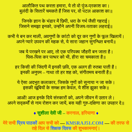
आलौकित पथ करता हमारा, ये तो वो पुंज-प्रकाश का।
बुलंदी के सितारें चमकते हैं जिस पर, वो पटल आकाश का॥
जिनके ज्ञान के भंडार में छिपी, धरा के गर्भ जैसी गहराई।
जिसने समझा इनको, उन्होंने अपनी विजय-पताका लहराई॥
कभी ये बन कर माली, अवगुणों के कांटो को दूर कर गुणों के फूल खिलायें।
अपने प्यारे उपवन की महक से, ये सारा जहान सुगन्धित बनायें॥
जब ये परखने पर आए, तो एक परिपक्व जौहरी बन जाता है।
घिस-घिस कर पत्थर को भी, हीरा सा चमकाता है॥
हर किसी की जिंदगी में इनकी छवि, एक अलग ही रुतबा पाती है।
इनकी अनुपम – गाथा तो हर शह को, संगीतमय बनाती है॥
ये ऐसा अदभुत कलाकार, जिसके गुणों को सुनाया न जा सके।
इसकी खूबियों के समक्ष हम केवल, ये शीश झुका सके॥
आओं! आज इनके दिये संस्कारों को, अपने जीवन में उतार ले।
अपने सद्कर्मों से नाम रोशन कर जायें, बस यही गुरु-दक्षिणा का उपहार दे॥
♦
सुशीला देवी जी –
करनाल, हरियाणा
♦
मेरे सभी
प्रिय पाठकों
आप सभी को
—
KMSRAJ51.COM
—
की तरफ से
तहे दिल से
शिक्षक दिवस
की शुभकामनाएं।