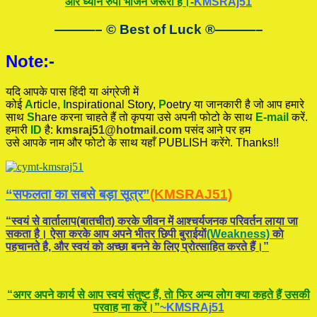
और ध्यान रुपी भोजन जरूरी हैं।-
KMSRAj51
———– © Best of Luck
®
———–
Note:-
यदि आपके पास हिंदी या अंग्रेजी में
कोई
A
rticle,
I
nspirational
Story
,
P
oetry
या जानकारी है जो आप हमारे
साथ
S
hare करना चाहते हैं तो कृपया उसे अपनी फोटो के साथ
E-mail
करें.
हमारी
ID
है:
kmsraj51@hotmail.com
पसंद आने पर हम
उसे आपके नाम और फोटो के साथ यहाँ PUBLISH करेंगे. Thanks!!
“सफलता का सबसे बड़ा सूत्र”
(KMSRAJ51)
“स्वयं से वार्तालाप(बातचीत) करके जीवन में आश्चर्यजनक परिवर्तन लाया जा
सकता है। ऐसा करके आप अपने भीतर छिपी बुराईयाें
(Weakness)
काे
पहचानते है, और स्वयं काे अच्छा बनने के लिए प्रोत्साहित करते हैं।”
“अगर अपने कार्य से आप स्वयं संतुष्ट हैं, ताे फिर अन्य लोग क्या कहते हैं उसकी
परवाह ना करें।”
~KMSRAj51