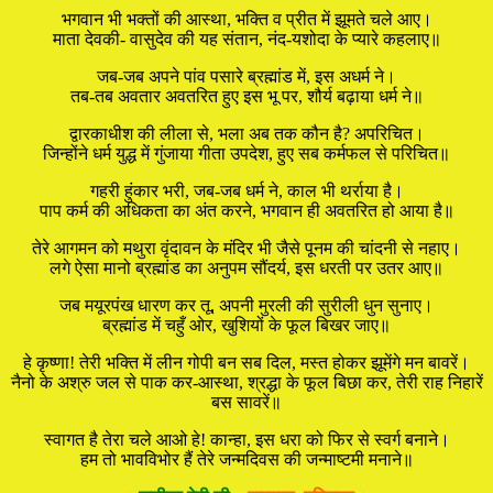
भगवान भी भक्तों की आस्था, भक्ति व प्रीत में झूमते चले आए।
माता देवकी- वासुदेव की यह संतान, नंद-यशोदा के प्यारे कहलाए॥
जब-जब अपने पांव पसारे ब्रह्मांड में, इस अधर्म ने।
तब-तब अवतार अवतरित हुए इस भू पर, शौर्य बढ़ाया धर्म ने॥
द्वारकाधीश की लीला से, भला अब तक कौन है? अपरिचित।
जिन्होंने धर्म युद्ध में गुंजाया गीता उपदेश, हुए सब कर्मफल से परिचित॥
गहरी हुंकार भरी, जब-जब धर्म ने, काल भी थर्राया है।
पाप कर्म की अधिकता का अंत करने, भगवान ही अवतरित हो आया है॥
तेरे आगमन को मथुरा वृंदावन के मंदिर भी जैसे पूनम की चांदनी से नहाए।
लगे ऐसा मानो ब्रह्मांड का अनुपम सौंदर्य, इस धरती पर उतर आए॥
जब मयूरपंख धारण कर तू, अपनी मुरली की सुरीली धुन सुनाए।
ब्रह्मांड में चहुँ ओर, खुशियों के फूल बिखर जाए॥
हे कृष्णा! तेरी भक्ति में लीन गोपी बन सब दिल, मस्त होकर झूमेंगे मन बावरें।
नैनो के अश्रु जल से पाक कर-आस्था, श्रद्धा के फूल बिछा कर, तेरी राह निहारें
बस सावरें॥
स्वागत है तेरा चले आओ हे! कान्हा, इस धरा को फिर से स्वर्ग बनाने।
हम तो भावविभोर हैं तेरे जन्मदिवस की जन्माष्टमी मनाने॥