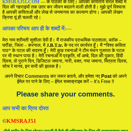
KMSRAJ51.COM
— के पाठकों के लिए। आपकी कवितायें सरल शब्दो में
दिल की गहराइयों तक उतर कर जीवन बदलने वाली होती है। मुझे पूर्ण विश्वास
है आपकी कविताओं और लेख से जनमानस का कल्याण होगा। आपकी लेखन
क्रिया यूं ही चलती रहे।
आपका परिचय आप ही के शब्दों में:—
मेरा नाम श्रीमती सुशीला देवी है। मैं राजकीय प्राथमिक पाठशाला, ब्लॉक –
घरौंडा, जिला – करनाल, में
J.B.T.tr.
के पद पर कार्यरत हूँ। मैं
“
विश्व कविता
पाठ
“
के पटल की सदस्य हूँ। मेरी कुछ रचनाओं ने टीम मंथन गुजरात के पटल
पर भी स्थान पाया है। मेरी रचनाओं में प्रकृति, माँ अम्बे, दिल की पुकार, हिंदी
दिवस, वो पुराने दिन, डिजिटल जमाना, नारी, वक्त, नया जमाना, मित्रता दिवस,
सोच रे मानव, इन सभी की झलक है।
अपने विचार
Comments
कर जरूर बताये, और हमेशा नए
Post
को अपने
ईमेल पर पाने के लिए – ईमेल सब्सक्राइब करें – It’s Free !!
Please share your comments.
आप सभी का प्रिय दोस्त
©
KMSRAJ51