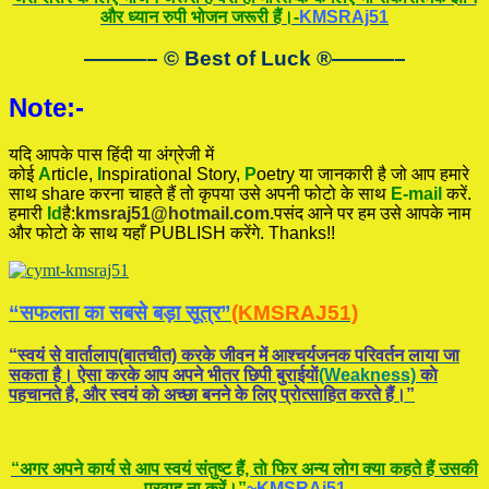
और ध्यान रुपी भोजन जरूरी हैं।-
KMSRAj51
———– © Best of Luck
®
———–
Note:-
यदि आपके पास हिंदी या अंग्रेजी में
कोई
A
rticle,
I
nspirational
Story
,
P
oetry
या जानकारी है जो आप हमारे
साथ share करना चाहते हैं तो कृपया उसे अपनी फोटो के साथ
E-mail
करें.
हमारी
Id
है:
kmsraj51@hotmail.com.
पसंद आने पर हम उसे आपके नाम
और फोटो के साथ यहाँ PUBLISH करेंगे. Thanks!!
“सफलता का सबसे बड़ा सूत्र”
(KMSRAJ51)
“स्वयं से वार्तालाप(बातचीत) करके जीवन में आश्चर्यजनक परिवर्तन लाया जा
सकता है। ऐसा करके आप अपने भीतर छिपी बुराईयाें
(Weakness)
काे
पहचानते है, और स्वयं काे अच्छा बनने के लिए प्रोत्साहित करते हैं।”
“अगर अपने कार्य से आप स्वयं संतुष्ट हैं, ताे फिर अन्य लोग क्या कहते हैं उसकी
परवाह ना करें।”
~KMSRAj51